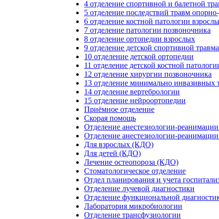
4 отделение спортивной и балетной тр
5 отделение последствий травм опорно
6 отделение костной патологии взросл
7 отделение патологии позвоночника
8 отделение ортопедии взрослых
9 отделение детской спортивной травм
10 отделение детской ортопедии
11 отделение детской костной патолог
12 отделение хирургии позвоночника
13 отделение минимально инвазивных 
14 отделение вертебрологии
15 отделение нейроортопедии
Приёмное отделение
Скорая помощь
Отделение анестезиологии-реанимаци
Отделение анестезиологии-реанимаци
Для взрослых (КДО)
Для детей (КДО)
Лечение остеопороза (КДО)
Стоматологическое отделение
Отдел планирования и учета госпитали
Отделение лучевой диагностики
Отделение функциональной диагности
Лаборатория микробиологии
Отделение трансфузиологии