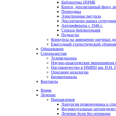
Библиотека ЦНМБ
Книги, депозитарный фонд, р
Периодика
Электронные ресурсы
Диссертации наших сотруднико
Авторефераты с 1946 г.
Спроси библиотекаря
Подкасты
Конкурсы на замещение научных д
Ежегодный статистический сборни
Образование
Специалистам
Телемедицина
Научно-практические мероприятия 
Наставничество в НМИЦ им. Н.Н. 
Описание нозологии
Биоматериалы
Контакты
Врачи
Лечение
Направления
Хирургия позвоночника и спи
Индивидуальные ортопедичес
Лечение боли без операции