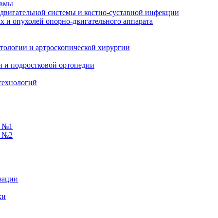
авмы
-двигательной системы и костно-суставной инфекции
ых и опухолей опорно-двигательного аппарата
атологии и артроскопической хирургии
ии и подростковой ортопедии
технологий
и №1
и №2
зации
ки