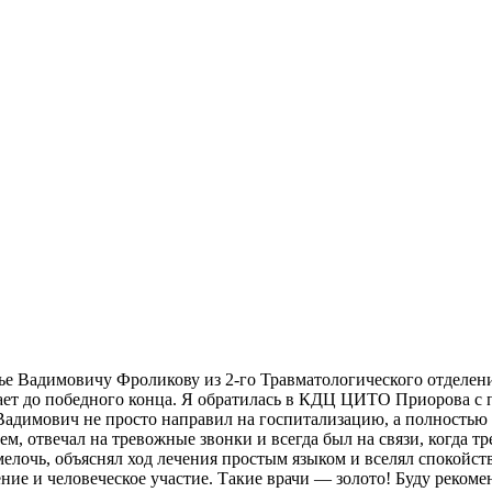
 Вадимовичу Фроликову из 2-го Травматологического отделения.
скает до победного конца. Я обратилась в КДЦ ЦИТО Приорова с
 Вадимович не просто направил на госпитализацию, а полностью
ем, отвечал на тревожные звонки и всегда был на связи, когда тр
мелочь, объяснял ход лечения простым языком и вселял спокойс
ие и человеческое участие. Такие врачи — золото! Буду рекомен