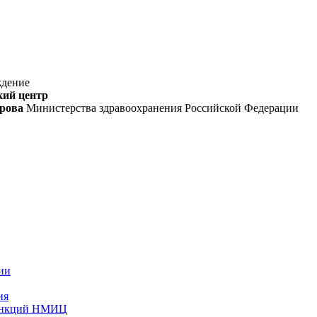
ждение
кий центр
орова
Министерства здравоохранения Российской Федерации
ии
ия
функций НМИЦ