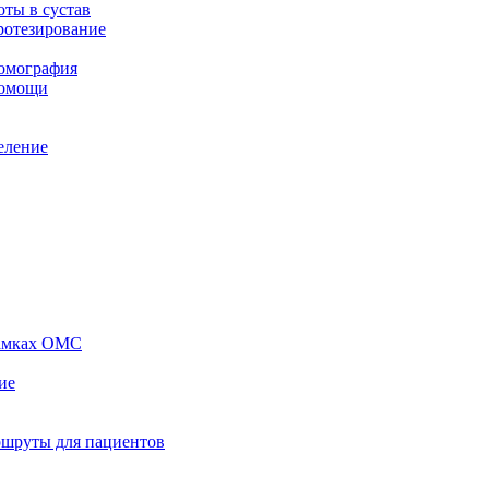
ты в сустав
ротезирование
томография
помощи
еление
рамках ОМС
ие
ршруты для пациентов