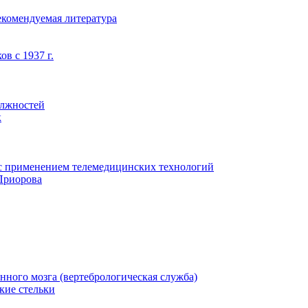
екомендуемая литература
в с 1937 г.
олжностей
к
с применением телемедицинских технологий
Приорова
нного мозга (вертебрологическая служба)
кие стельки