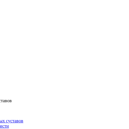
ставов
ых суставов
кисти