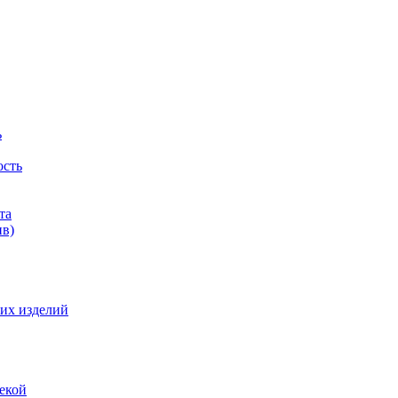
ь
ость
та
ив)
их изделий
екой