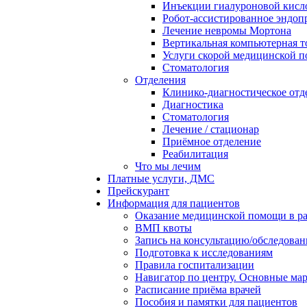
Инъекции гиалуроновой кисло
Робот-ассистированное эндоп
Лечение невромы Мортона
Вертикальная компьютерная 
Услуги скорой медицинской 
Стоматология
Отделения
Клинико-диагностическое отд
Диагностика
Стоматология
Лечение / стационар
Приёмное отделение
Реабилитация
Что мы лечим
Платные услуги, ДМС
Прейскурант
Информация для пациентов
Оказание медицинской помощи в 
ВМП квоты
Запись на консультацию/обследован
Подготовка к исследованиям
Правила госпитализации
Навигатор по центру. Основные ма
Расписание приёма врачей
Пособия и памятки для пациентов