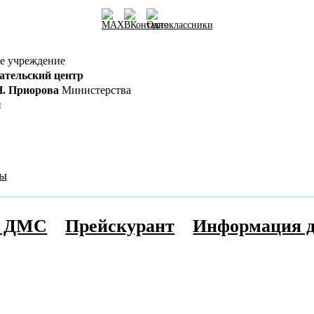
е учреждение
ательский центр
Н. Приорова
Министерства
и
ты
, ДМС
Прейскурант
Информация д