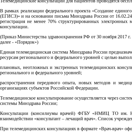
Телемедицинские консультации для пациентов проводятся беспл
В рамках реализации федерального проекта «Создание единого
(ЕГИСЗ)» и на основании письма Минздрава России от 16.02.2
регистрация не менее 70% структурированных электронных 
консультации.
(Приказ Министерства здравоохранения РФ от 30 ноября 2017 
далее - «Порядок»)
Единая телемедицинская система Минздрава России предназнач
ресурсам регионального и федерального уровней с целью выпо
плановых, неотложных и экстренных телемедицинских консул
регионального и федерального уровней;
распространения передового опыта, новых методов и медиц
организациях субъектов Российской Федерации.
Телемедицинское консультирование осуществляется через сис
системы Минздрава России;
Консультации (консилиумы врачей) ФГБУ «НМИЦ ТО им. Н.
взаимодействии «консультант – лечащий врач». Список учрежд
При телемедицинских консультациях в формате «Врач-врач» офо