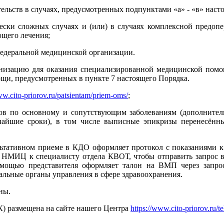
льств в случаях, предусмотренных подпунктами «а» - «в» наст
чески сложных случаях и (или) в случаях комплексной предо
ющего лечения;
федеральной медицинской организации.
изацию для оказания специализированной медицинской помощ
щи, предусмотренных в пункте 7 настоящего Порядка.
ww.cito-priorov.ru/patsientam/priem-oms/
;
стов по основному и сопутствующим заболеваниям (дополните
чайшие сроки), в том числе выписные эпикризы перенесённы
ативном приеме в КДО оформляет протокол с показаниями к
НМИЦ к специалисту отдела КВОТ, чтобы отправить запрос в 
мощью представителя оформляет талон на ВМП через запрос
льные органы управления в сфере здравоохранения.
ны.
) размещена на сайте нашего Центра
https://www.cito-priorov.ru/t