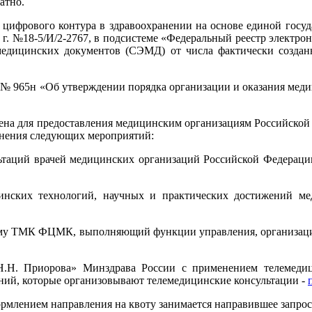
атно.
 цифрового контура в здравоохранении на основе единой госу
4 г. №18-5/И/2-2767, в подсистеме «Федеральный реестр элект
медицинских документов (СЭМД) от числа фактически создан
г. № 965н «Об утверждении порядка организации и оказания ме
ена для предоставления медицинским организациям Российской
лнения следующих мероприятий:
ьтаций врачей медицинских организаций Российской Федераци
инских технологий, научных и практических достижений ме
тему ТМК ФЦМК, выполняющий функции управления, организаци
Н. Приорова» Минздрава России с применением телемедици
ений, которые организовывают телемедицинские консультации -
рмлением направления на квоту занимается направившее запрос