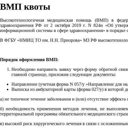
ВМП квоты
Высокотехнологичная медицинская помощь (ВМП) в федера
здравоохранения РФ от 2 октября 2019 г. N 824н «Об утве
информационной системы в сфере здравоохранения» в порядке 
В ФГБУ «НМИЦ ТО им. Н.Н. Приорова» МЗ РФ высокотехнологич
Порядок оформления ВМП:
Необходимо направить заявку через форму обратной свя
главной странице, приложив следующие документы:
Направление (учетная форма N 057/у «Направление для ок
Выписка из амбулаторной карты (форма 027/у) в которой 
а) не типичное течение заболевания и (или) отсутствие эффекта
б) необходимость применения методов лечения, не выполняем
территориальной программы обязательного медицинского страх
в) высокий риск хирургического лечения в связи с осложненны