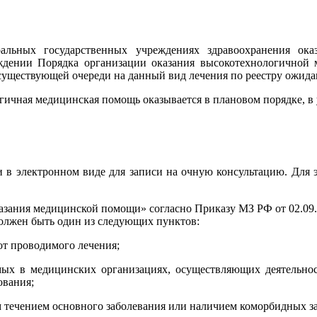
льных государственных учреждениях здравоохранения оказ
рждении Порядка организации оказания высокотехнологичной
существующей очереди на данный вид лечения по реестру ожида
ная медицинская помощь оказывается в плановом порядке, в у
зи в электронном виде для записи на очную консультацию. Для
азания медицинской помощи» согласно Приказу МЗ РФ от 02.09.2
должен быть один из следующих пунктов:
 от проводимого лечения;
ых в медицинских организациях, осуществляющих деятельност
ования;
м течением основного заболевания или наличием коморбидных з