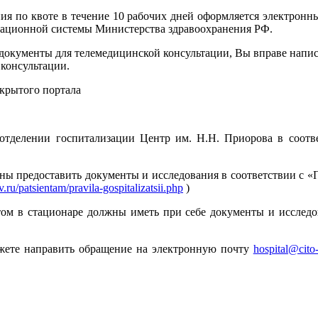
я по квоте в течение 10 рабочих дней оформляется электронны
ационной системы Министерства здравоохранения РФ.
документы для телемедицинской консультации, Вы вправе напис
 консультации.
крытого портала
тделении госпитализации Центр им. Н.Н. Приорова в соотве
ы предоставить документы и исследования в соответствии с «
.ru/patsientam/pravila-gospitalizatsii.php
)
ом в стационаре должны иметь при себе документы и исследо
жете направить обращение на электронную почту
hospital@cito-