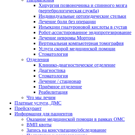
Хирургия позвоночника и спинного мозга
(вертебрологическая служба)
Индивидуальные ортопедические стельки
Лечение боли без операции
Инъекции гиалуроновой кислоты в сустав
Робот-ассистированное эндопротезирование
Лечение невромы Мортона
Вертикальная компьютерная томография
Услуги скорой медицинской помощи
Стоматология
Отделения
Клинико-диагностическое отделение
Диагностика
Стоматология
Лечение / стационар
Приёмное отделение
Реабилитация
Что мы лечим
Платные услуги, ДМС
Прейскурант
Информация для пациентов
Оказание медицинской помощи в рамках ОМС
ВМП квоты
Запись на консультацию/обследование