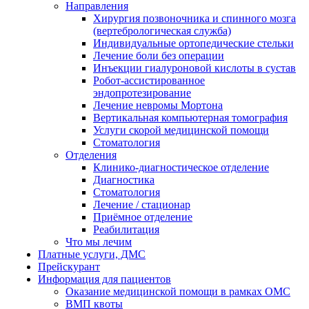
Направления
Хирургия позвоночника и спинного мозга
(вертебрологическая служба)
Индивидуальные ортопедические стельки
Лечение боли без операции
Инъекции гиалуроновой кислоты в сустав
Робот-ассистированное
эндопротезирование
Лечение невромы Мортона
Вертикальная компьютерная томография
Услуги скорой медицинской помощи
Стоматология
Отделения
Клинико-диагностическое отделение
Диагностика
Стоматология
Лечение / стационар
Приёмное отделение
Реабилитация
Что мы лечим
Платные услуги, ДМС
Прейскурант
Информация для пациентов
Оказание медицинской помощи в рамках ОМС
ВМП квоты