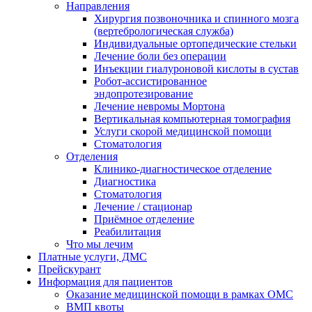
Направления
Хирургия позвоночника и спинного мозга
(вертебрологическая служба)
Индивидуальные ортопедические стельки
Лечение боли без операции
Инъекции гиалуроновой кислоты в сустав
Робот-ассистированное
эндопротезирование
Лечение невромы Мортона
Вертикальная компьютерная томография
Услуги скорой медицинской помощи
Стоматология
Отделения
Клинико-диагностическое отделение
Диагностика
Стоматология
Лечение / стационар
Приёмное отделение
Реабилитация
Что мы лечим
Платные услуги, ДМС
Прейскурант
Информация для пациентов
Оказание медицинской помощи в рамках ОМС
ВМП квоты