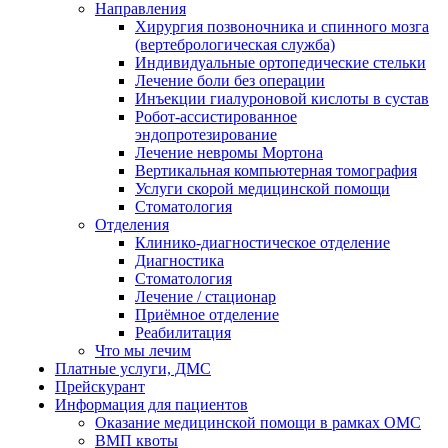
Направления
Хирургия позвоночника и спинного мозга
(вертебрологическая служба)
Индивидуальные ортопедические стельки
Лечение боли без операции
Инъекции гиалуроновой кислоты в сустав
Робот-ассистированное
эндопротезирование
Лечение невромы Мортона
Вертикальная компьютерная томография
Услуги скорой медицинской помощи
Стоматология
Отделения
Клинико-диагностическое отделение
Диагностика
Стоматология
Лечение / стационар
Приёмное отделение
Реабилитация
Что мы лечим
Платные услуги, ДМС
Прейскурант
Информация для пациентов
Оказание медицинской помощи в рамках ОМС
ВМП квоты