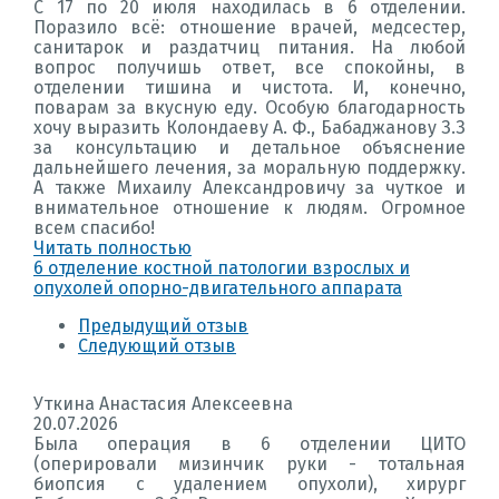
С 17 по 20 июля находилась в 6 отделении.
Поразило всё: отношение врачей, медсестер,
санитарок и раздатчиц питания. На любой
вопрос получишь ответ, все спокойны, в
отделении тишина и чистота. И, конечно,
поварам за вкусную еду. Особую благодарность
хочу выразить Колондаеву А. Ф., Бабаджанову З.З
за консультацию и детальное объяснение
дальнейшего лечения, за моральную поддержку.
А также Михаилу Александровичу за чуткое и
внимательное отношение к людям. Огромное
всем спасибо!
Читать полностью
6 отделение костной патологии взрослых и
опухолей опорно-двигательного аппарата
Предыдущий отзыв
Следующий отзыв
Уткина Анастасия Алексеевна
20.07.2026
Была операция в 6 отделении ЦИТО
(оперировали мизинчик руки - тотальная
биопсия с удалением опухоли), хирург