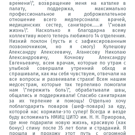
времени\", возвращение меня на каталке в
палату, поддержка, максимально
профессиональное и доброжелатеьное
отношение всего медперсонала: врачей,
медицинских сестер, санитарок......и \"новая
жизнь\". Насколько я благодарна всему
коллективу моего теперь любимого 14 отделения.
Низкий поклон (пусть и с зафиксированным
позвоночником, но я смогу) Кулешову
Александру Алексеевичу, Аганесову Николаю
Александровичу, Кочнову Александру
Евгеньевичу, всем врачам, которые по утрам с
улыбкой совершали утренний обход и
спрашивали, как мы себя чувствуем, отвечали на
все вопросы и развеивали страхи! Всем нашим
медсестрам, которые так терпеливо помогали
нам \"пережить боль\", обрабатывали швы,
общались и поддерживали! Спасибо санитаркам
за их терпение и помощь! Отдельно хочу
поблагодарить поваров (шеф-повара) за еду,
которой нас кормили-это супер! Всегда и везде
буду вспоминать НМИЦ ЦИТО им. Н. Н. Приорова,
где мне подарили новую жизнь, красивую (как
бонус) спину после 35 лет боли и страданий. Я
прошла и прохожу этот путь с огромной