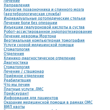
Лечение
Направления
Хирургия позвоночника и спинного мозга
(вертебрологическая служба)
Индивидуальные ортопедические стельки
Лечение боли без операции
Инъекции гиалуроновой кислоты в сустав
Робот-ассистированное эндопротезирование
Лечение невромы Мортона
Вертикальная компьютерная томография
Услуги скорой медицинской помощи
Стоматология
Отделения
Клинико-диагностическое отделение
Диагностика
Стоматология
Лечение / стационар
Приёмное отделение
Реабилитация
Что мы лечим
Платные услуги, ДМС
Прейскурант
Информация для пациентов
Оказание медицинской помощи в рамках ОМС
ВМП квоты