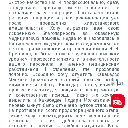
быстро качественно и профессионально, сразу
определили причину моего состояния и
назначили дату операции. Рассказали исход
решения операции и дали рекомендации уже
после проведения хирургического
вмешательства. Хочу выразить вам свою
искреннюю благодарность за оказанную
медицинскую помощь. Недавно я находилась в
Национальном медицинском исследовательском
центре травматологии и ортопедии имени Н. Н.
Приорова, и была приятно удивлена высоким
уровнем профессионализма и внимательности
вашего персонала, а именно медицинским
работниками 1 отделения, где проходила
лечение. Особенно хочу отметить Какабадзе
Малхази Гурамовича который проявил особое
внимание и заботу. Благодаря его усилиям и
профессионализму, я получила своевременную
и качественную помощь. Также же хочется
выделить и Какабадзе Нодари Молхазовича, с
первых минут, было отмечено чуткое отношение
на протяжении всего предоперационного этапа.
Также хочу поблагодарить весь медицинский
персонал за их доброжелательность и
готовность помочь в любой ситуации. Ваша