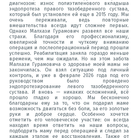
диагнозом: износ полиэтиленового вкладыша
эндопротеза правого тазобедренного сустава,
который был установлен ей еще в 2015 году. Мы
очень переживали, ведь повторные
вмешательства всегда идут сложнее первых.
Однако Малхази Гурамович развеял все наши
страхи. Благодаря его профессионализму,
ювелирной точности и чуткому вниманию
операция и послеоперационный период прошли
успешно. Реабилитация заняла гораздо меньше
времени, чем мы ожидали. Но на этом забота
Малхази Гурамовича о здоровье моей мамы не
закончилась. Он взял ситуацию под личный
контроль, и уже в феврале 2026 года под его
руководством было проведено
эндопротезирование левого тазобедренного
сустава. И вновь — никаких осложнений, всё
прошло гладко и хорошо. Мы бесконечно
благодарны ему за то, что он подарил маме
возможность двигаться без боли, за его золотые
руки и доброе сердце. Особенно хочется
отметить его человеческое участие: он всегда
находил время ответить на наши вопросы,
подбодрить маму перед операцией и следил за
каждым этапом ее восстановления. Также от