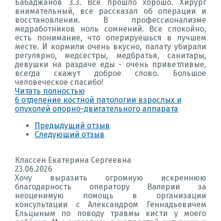
Бабаджанов З.З. Все прошло хорошо. Хирург
внимательный, все рассказал об операции и
восстановлении. В профессионализме
медработников ноль сомнений. Все спокойно,
есть понимание, что оперируешься в лучшем
месте. И кормили очень вкусно, палату убирали
регулярно, медсестры, медбратья, санитары,
девушки на раздаче еды - очень приветливые,
всегда скажут доброе слово. Большое
человеческое спасибо!
Читать полностью
6 отделение костной патологии взрослых и
опухолей опорно-двигательного аппарата
Предыдущий отзыв
Следующий отзыв
Классен Екатерина Сергеевна
23.06.2026
Хочу выразить огромную искреннюю
благодарность оператору Валерии за
неоценимую помощь в организации
консультации с Александром Геннадьевичем
Ельцыным по поводу травмы кисти у моего