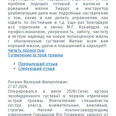
проблем подошел готовый к выписке и
домашней жизни. Хирург и инструктор
реабилитации дали мне подробные наставления
о том, какие и как делать упражнения, как
ходить по лестницам и т.д. Еще раз благодарю
все отделение и лично М.Г. Какабадзе за
профессионализм, уверенность, заботу, чистоту
и четкую надежду на новую полноценную жизнь
с обновленным суставом! Желаю всем вам
хорошей жизни, удачи и повышений в карьере!!!
Читать полностью
1 отделение острой травмы
Предыдущий отзыв
Следующий отзыв
Логвин Валерий Филиппович
27.07.2026
Оперировался в июле 2026г.(кокс артроз
тазобедренного сустава) в первом отделении
острой травмы. Впечатления: специалисты
экстра класса, внимательные, вежливые,
строгие. Низкий поклон:заведующему
отделением Гудушаури Яго Гогиевичу, хирургу от