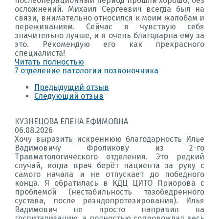
послеоперационный период прошли хорошо, без
осложнений. Михаил Сергеевич всегда был на
связи, внимательно относился к моим жалобам и
переживаниям. Сейчас я чувствую себя
значительно лучше, и я очень благодарна ему за
это. Рекомендую его как прекрасного
специалиста!
Читать полностью
7 отделение патологии позвоночника
Предыдущий отзыв
Следующий отзыв
КУЗНЕЦОВА ЕЛЕНА ЕФИМОВНА
06.08.2026
Хочу выразить искреннюю благодарность Илье
Вадимовичу Фроликову из 2-го
Травматологического отделения. Это редкий
случай, когда врач берёт пациента за руку с
самого начала и не отпускает до победного
конца. Я обратилась в КДЦ ЦИТО Приорова с
проблемой (нестабильность тазобедренного
сустава, после реэндопротезирования). Илья
Вадимович не просто направил на
госпитализацию, а полностью сопровождал весь