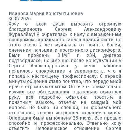
Иванова Мария Константиновна
30.07.2026
Хочу от всей души выразить огромную
благодарность Сергею Александровичу
Журавлёву! Я обратилась к нему с выраженным
синдромом карпального канала правой кисти. До
этого около 2 лет мучилась от ночных болей,
онемения пальцев и постоянного дискомфорта.
Были пройдены ЭНМГ и УЗИ, диагноз
подтвердился, но именно после консультации у
Сергея Александровича у меня наконец
появилось спокойствие и уверенность, что я
попала к настоящему профессионалу. С первой
минуты общения стало понятно, что передо мной
врач с огромным опытом. Он очень внимательно
изучил все обследования, тщательно осмотрел
руку, всё подробно объяснил простым и
понятным языком, ответил на каждый мой
вопрос. Не было ни спешки, ни формального
отношения, только искреннее желание помочь.
Операция была выполнена 28 июля. Всё прошло
спокойно и профессионально. Отдельно хочу
отметить человеческое отношение Сергея