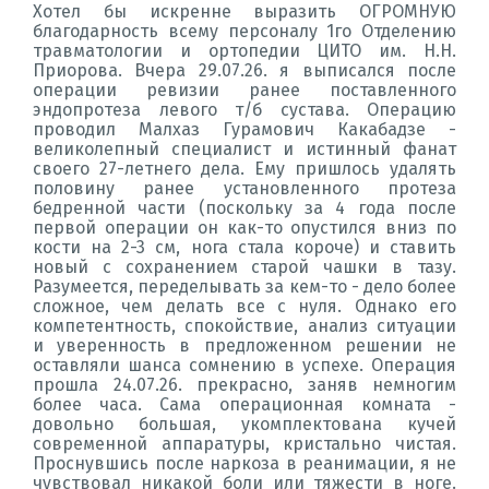
Хотел бы искренне выразить ОГРОМНУЮ
благодарность всему персоналу 1го Отделению
травматологии и ортопедии ЦИТО им. Н.Н.
Приорова. Вчера 29.07.26. я выписался после
операции ревизии ранее поставленного
эндопротеза левого т/б сустава. Операцию
проводил Малхаз Гурамович Какабадзе -
великолепный специалист и истинный фанат
своего 27-летнего дела. Ему пришлось удалять
половину ранее установленного протеза
бедренной части (поскольку за 4 года после
первой операции он как-то опустился вниз по
кости на 2-3 см, нога стала короче) и ставить
новый с сохранением старой чашки в тазу.
Разумеется, переделывать за кем-то - дело более
сложное, чем делать все с нуля. Однако его
компетентность, спокойствие, анализ ситуации
и уверенность в предложенном решении не
оставляли шанса сомнению в успехе. Операция
прошла 24.07.26. прекрасно, заняв немногим
более часа. Сама операционная комната -
довольно большая, укомплектована кучей
современной аппаратуры, кристально чистая.
Проснувшись после наркоза в реанимации, я не
чувствовал никакой боли или тяжести в ноге.