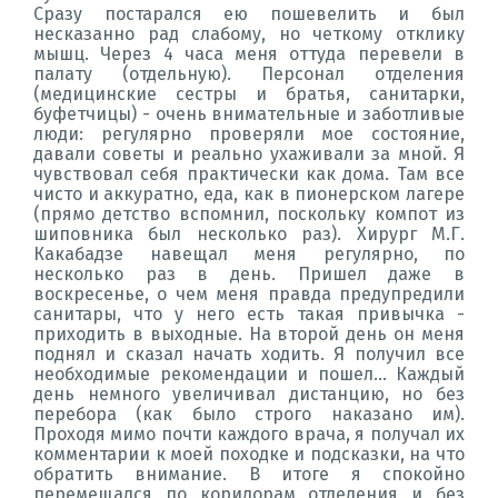
Сразу постарался ею пошевелить и был
несказанно рад слабому, но четкому отклику
мышц. Через 4 часа меня оттуда перевели в
палату (отдельную). Персонал отделения
(медицинские сестры и братья, санитарки,
буфетчицы) - очень внимательные и заботливые
люди: регулярно проверяли мое состояние,
давали советы и реально ухаживали за мной. Я
чувствовал себя практически как дома. Там все
чисто и аккуратно, еда, как в пионерском лагере
(прямо детство вспомнил, поскольку компот из
шиповника был несколько раз). Хирург М.Г.
Какабадзе навещал меня регулярно, по
несколько раз в день. Пришел даже в
воскресенье, о чем меня правда предупредили
санитары, что у него есть такая привычка -
приходить в выходные. На второй день он меня
поднял и сказал начать ходить. Я получил все
необходимые рекомендации и пошел... Каждый
день немного увеличивал дистанцию, но без
перебора (как было строго наказано им).
Проходя мимо почти каждого врача, я получал их
комментарии к моей походке и подсказки, на что
обратить внимание. В итоге я спокойно
перемещался по коридорам отделения и без