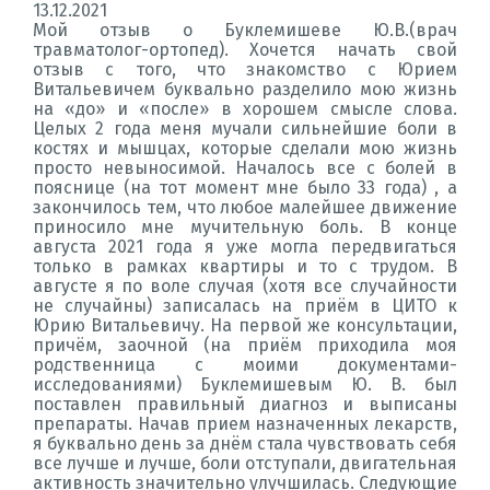
13.12.2021
Мой отзыв о Буклемишеве Ю.В.(врач
травматолог-ортопед). Хочется начать свой
отзыв с того, что знакомство с Юрием
Витальевичем буквально разделило мою жизнь
на «до» и «после» в хорошем смысле слова.
Целых 2 года меня мучали сильнейшие боли в
костях и мышцах, которые сделали мою жизнь
просто невыносимой. Началось все с болей в
пояснице (на тот момент мне было 33 года) , а
закончилось тем, что любое малейшее движение
приносило мне мучительную боль. В конце
августа 2021 года я уже могла передвигаться
только в рамках квартиры и то с трудом. В
августе я по воле случая (хотя все случайности
не случайны) записалась на приём в ЦИТО к
Юрию Витальевичу. На первой же консультации,
причём, заочной (на приём приходила моя
родственница с моими документами-
исследованиями) Буклемишевым Ю. В. был
поставлен правильный диагноз и выписаны
препараты. Начав прием назначенных лекарств,
я буквально день за днём стала чувствовать себя
все лучше и лучше, боли отступали, двигательная
активность значительно улучшилась. Следующие