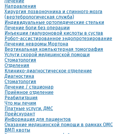
Лечение
Направления
Хирургия позвоночника и спинного мозга
(вертебрологическая служба)
Индивидуальные ортопедические стельки
Лечение боли без операции
Инъекции гиалуроновой кислоты в сустав
Робот-ассистированное эндопротезирование
Лечение невромы Мортона
Вертикальная компьютерная томография
Услуги скорой медицинской помощи
Стоматология
Отделения
Клинико-диагностическое отделение
Диагностика
Стоматология
Лечение / стационар
Приёмное отделение
Реабилитация
Что мы лечим
Платные услуги, ДМС
Прейскурант
Информация для пациентов
Оказание медицинской помощи в рамках ОМС
ВМП квоты