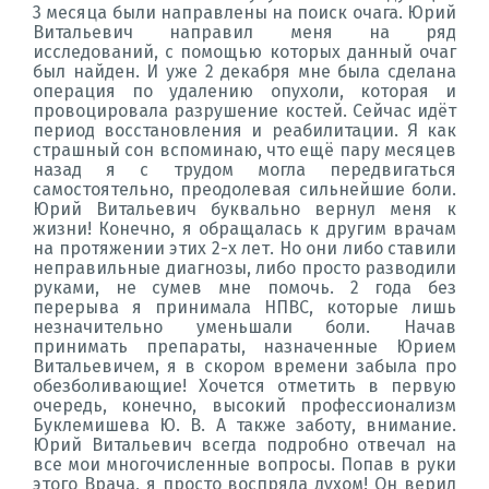
3 месяца были направлены на поиск очага. Юрий
Витальевич направил меня на ряд
исследований, с помощью которых данный очаг
был найден. И уже 2 декабря мне была сделана
операция по удалению опухоли, которая и
провоцировала разрушение костей. Сейчас идёт
период восстановления и реабилитации. Я как
страшный сон вспоминаю, что ещё пару месяцев
назад я с трудом могла передвигаться
самостоятельно, преодолевая сильнейшие боли.
Юрий Витальевич буквально вернул меня к
жизни! Конечно, я обращалась к другим врачам
на протяжении этих 2-х лет. Но они либо ставили
неправильные диагнозы, либо просто разводили
руками, не сумев мне помочь. 2 года без
перерыва я принимала НПВС, которые лишь
незначительно уменьшали боли. Начав
принимать препараты, назначенные Юрием
Витальевичем, я в скором времени забыла про
обезболивающие! Хочется отметить в первую
очередь, конечно, высокий профессионализм
Буклемишева Ю. В. А также заботу, внимание.
Юрий Витальевич всегда подробно отвечал на
все мои многочисленные вопросы. Попав в руки
этого Врача, я просто воспряла духом! Он верил