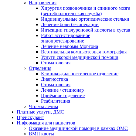
Направления
Хирургия позвоночника и спинного мозга
(вертебрологическая служба)
Индивидуальные ортопедические стельки
Лечение боли без операции
Инъекции гиалуроновой кислоты в сустав
Робот-ассистированное
эндопротезирование
Лечение невромы Мортона
Вертикальная компьютерная томография
Услуги скорой медицинской помощи
Стоматология
Отделения
Клинико-диагностическое отделение
Диагностика
Стоматология
Лечение / стационар
Приёмное отделение
Реабилитация
Что мы лечим
Платные услуги, ДМС
Прейскурант
Информация для пациентов
Оказание медицинской помощи в рамках ОМС
ВМП квоты