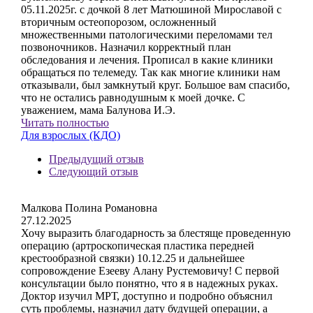
05.11.2025г. с дочкой 8 лет Матюшиной Мирославой с
вторичным остеопорозом, осложненный
множественными патологическими переломами тел
позвоночников. Назначил корректный план
обследования и лечения. Прописал в какие клиники
обращаться по телемеду. Так как многие клиники нам
отказывали, был замкнутый круг. Большое вам спасибо,
что не остались равнодушным к моей дочке. С
уважением, мама Балунова И.Э.
Читать полностью
Для взрослых (КДО)
Предыдущий отзыв
Следующий отзыв
Малкова Полина Романовна
27.12.2025
Хочу выразить благодарность за блестяще проведенную
операцию (артроскопическая пластика передней
крестообразной связки) 10.12.25 и дальнейшее
сопровождение Езееву Алану Рустемовичу! С первой
консультации было понятно, что я в надежных руках.
Доктор изучил МРТ, доступно и подробно объяснил
суть проблемы, назначил дату будущей операции, а