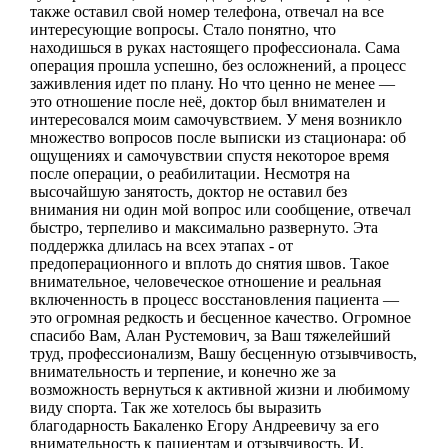
также оставил свой номер телефона, отвечал на все
интересующие вопросы. Стало понятно, что
находишься в руках настоящего профессионала. Сама
операция прошла успешно, без осложнений, а процесс
заживления идет по плану. Но что ценно не менее —
это отношение после неё, доктор был внимателен и
интересовался моим самочувствием. У меня возникло
множество вопросов после выписки из стационара: об
ощущениях и самочувствии спустя некоторое время
после операции, о реабилитации. Несмотря на
высочайшую занятость, доктор не оставил без
внимания ни один мой вопрос или сообщение, отвечал
быстро, терпеливо и максимально развернуто. Эта
поддержка длилась на всех этапах - от
предоперационного и вплоть до снятия швов. Такое
внимательное, человеческое отношение и реальная
включенность в процесс восстановления пациента —
это огромная редкость и бесценное качество. Огромное
спасибо Вам, Алан Рустемович, за Ваш тяжелейший
труд, профессионализм, Вашу бесценную отзывчивость,
внимательность и терпение, и конечно же за
возможность вернуться к активной жизни и любимому
виду спорта. Так же хотелось бы выразить
благодарность Бакаленко Егору Андреевичу за его
внимательность к пациентам и отзывчивость. И,