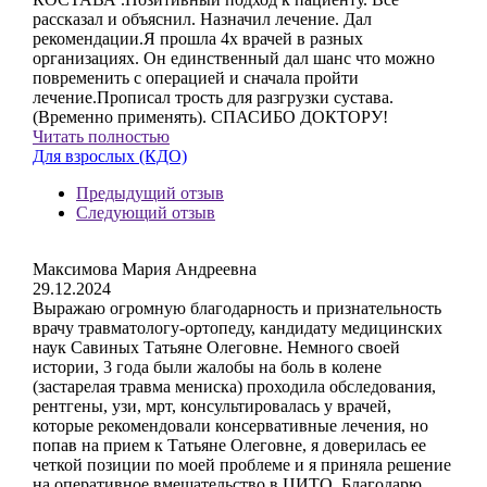
рассказал и объяснил. Назначил лечение. Дал
рекомендации.Я прошла 4х врачей в разных
организациях. Он единственный дал шанс что можно
повременить с операцией и сначала пройти
лечение.Прописал трость для разгрузки сустава.
(Временно применять). СПАСИБО ДОКТОРУ!
Читать полностью
Для взрослых (КДО)
Предыдущий отзыв
Следующий отзыв
Максимова Мария Андреевна
29.12.2024
Выражаю огромную благодарность и признательность
врачу травматологу-ортопеду, кандидату медицинских
наук Савиных Татьяне Олеговне. Немного своей
истории, 3 года были жалобы на боль в колене
(застарелая травма мениска) проходила обследования,
рентгены, узи, мрт, консультировалась у врачей,
которые рекомендовали консервативные лечения, но
попав на прием к Татьяне Олеговне, я доверилась ее
четкой позиции по моей проблеме и я приняла решение
на оперативное вмешательство в ЦИТО. Благодарю