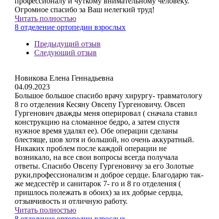
профессионалу и чуткому внимательному человеку.
Огромное спасибо за Ваш нелегкий труд!
Читать полностью
8 отделение ортопедии взрослых
Предыдущий отзыв
Следующий отзыв
Новикова Елена Геннадьевна
04.09.2023
Большое большое спасибо врачу хирургу- травматологу
8 го отделения Кесяну Овсепу Гургеновичу. Овсеп
Гургенович дважды меня оперировал ( сначала ставил
конструкцию на сломанное бедро, а затем спустя
нужное время удалял ее). Обе операции сделаны
блестяще, шов хотя и большой, но очень аккуратный.
Никаких проблем после каждой операции не
возникало, на все свои вопросы всегда получала
ответы. Спасибо Овсепу Гургеновичу за его Золотые
руки,профессионализм и доброе сердце. Благодарю так-
же медсестёр и санитарок 7- го и 8 го отделения (
пришлось полежать в обоих) за их добрые сердца,
отзывчивость и отличную работу.
Читать полностью
8 отделение ортопедии взрослых