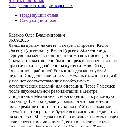
Читать полностью
8 отделение ортопедии взрослых
Предыдущий отзыв
Следующий отзыв
Казаков Олег Владимирович
06.09.2025
Лучшим врачам на свете: Тамаре Тагировне, Кесян
Овсепу Гургеновичу, Кесян Гургену Абавеновичу,
вернувшим меня к полноценной жизни, посвящается.
Сначала травма, колено было повреждено очень сильно
практически раздроблено на кусочки. Новый год.
Операцию в районной больнице сделали спустя 2
недели. 2 недели говорили у вас очень сложный случай,
у нас нет соответствующих необходимых
металлических изделий для операции. Через 7 месяцев,
после двухнедельной реабилитации в Центре
Спортивной Медицины, снова обратился в районную
больницу. Где я впервые услышал, а что, вы хотели
после реабилитации встать на ноги ? У вас сложный
случай, вы теперь так и будете всю жизнь передвигаться
на костылях. Мы сделали всё возможное, но есть предел
человеческих возможностей, если вы хотите что-то
большее, то обратитесь к богу. Но я атеист. Тогда