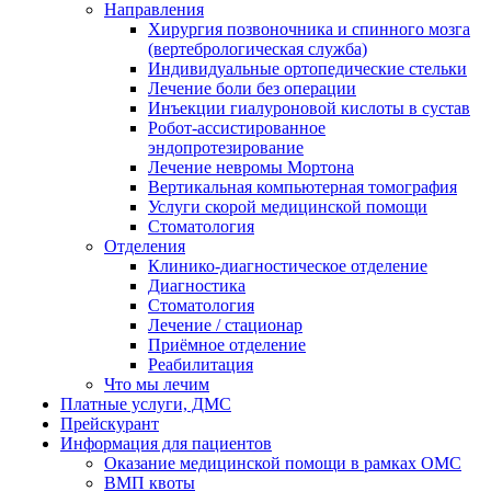
Направления
Хирургия позвоночника и спинного мозга
(вертебрологическая служба)
Индивидуальные ортопедические стельки
Лечение боли без операции
Инъекции гиалуроновой кислоты в сустав
Робот-ассистированное
эндопротезирование
Лечение невромы Мортона
Вертикальная компьютерная томография
Услуги скорой медицинской помощи
Стоматология
Отделения
Клинико-диагностическое отделение
Диагностика
Стоматология
Лечение / стационар
Приёмное отделение
Реабилитация
Что мы лечим
Платные услуги, ДМС
Прейскурант
Информация для пациентов
Оказание медицинской помощи в рамках ОМС
ВМП квоты