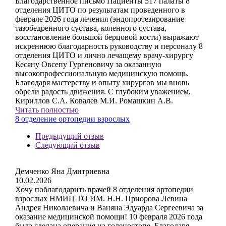
Благодарственное письмо Пациенты 517 палаты 8
отделения ЦИТО по результатам проведенного в
феврале 2026 года лечения (эндопротезирование
тазобедренного сустава, коленного сустава,
восстановление большой берцовой кости) выражают
искреннюю благодарность руководству и персоналу 8
отделения ЦИТО и лично лечащему врачу-хирургу
Кесяну Овсепу Гургеновичу за оказанную
высокопрофессиональную медицинскую помощь.
Благодаря мастерству и опыту хирургов мы вновь
обрели радость движения. С глубоким уважением,
Кириллов С.А. Ковалев М.И. Ромашкин А.В.
Читать полностью
8 отделение ортопедии взрослых
Предыдущий отзыв
Следующий отзыв
Демченко Яна Дмитриевна
10.02.2026
Хочу поблагодарить врачей 8 отделения ортопедии
взрослых НМИЦ ТО ИМ. Н.Н. Приорова Левина
Андрея Николаевича и Ваняна Эдуарда Сергеевича за
оказание медицинской помощи! 10 февраля 2026 года
была сделана операция на голеностопе. Благодаря