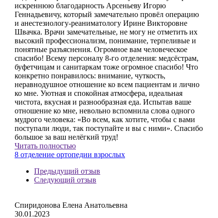
искреннюю благодарность Арсеньеву Игорю
Геннадьевичу, который замечательно провёл операцию
и анестезиологу-реаниматологу Ирине Викторовне
Швачка. Врачи замечательные, не могу не отметить их
высокий профессионализм, понимание, терпеливые и
понятные разъяснения. Огромное вам человеческое
спасибо! Всему персоналу 8-го отделения: медсёстрам,
буфетчицам и санитаркам тоже огромное спасибо! Что
конкретно понравилось: внимание, чуткость,
неравнодушное отношение ко всем пациентам и лично
ко мне. Уютная и спокойная атмосфера, идеальная
чистота, вкусная и разнообразная еда. Испытав ваше
отношение ко мне, невольно вспомнила слова одного
мудрого человека: «Во всем, как хотите, чтобы с вами
поступали люди, так поступайте и вы с ними». Спасибо
большое за ваш нелёгкий труд!
Читать полностью
8 отделение ортопедии взрослых
Предыдущий отзыв
Следующий отзыв
Спиридонова Елена Анатольевна
30.01.2023