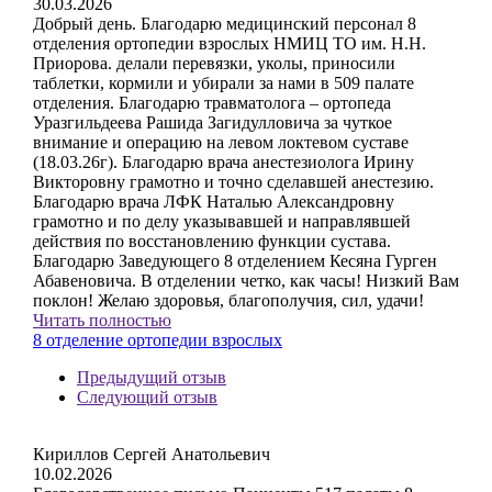
30.03.2026
Добрый день. Благодарю медицинский персонал 8
отделения ортопедии взрослых НМИЦ ТО им. Н.Н.
Приорова. делали перевязки, уколы, приносили
таблетки, кормили и убирали за нами в 509 палате
отделения. Благодарю травматолога – ортопеда
Уразгильдеева Рашида Загидулловича за чуткое
внимание и операцию на левом локтевом суставе
(18.03.26г). Благодарю врача анестезиолога Ирину
Викторовну грамотно и точно сделавшей анестезию.
Благодарю врача ЛФК Наталью Александровну
грамотно и по делу указывавшей и направлявшей
действия по восстановлению функции сустава.
Благодарю Заведующего 8 отделением Кесяна Гурген
Абавеновича. В отделении четко, как часы! Низкий Вам
поклон! Желаю здоровья, благополучия, сил, удачи!
Читать полностью
8 отделение ортопедии взрослых
Предыдущий отзыв
Следующий отзыв
Кириллов Сергей Анатольевич
10.02.2026