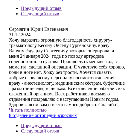
Предыдущий отзыв
Следующий отзыв
Сермягин Юрий Евгеньевич
31.12.2024
Хочу выразить огромную благодарность хирургу-
травматологу Кесяну Овсепу Гургеновичу, врачу
Ваняну Эдуарду Сергеевичу, которые оперировали
меня 24 января 2024 года по поводу артродеза
голеностопного сустава. Прошло чуть меньше года с
момента, сделанной операции. Я чувствую себя хорошо,
боли в ноге нет. Хожу без трости. Хочется сказать
добрые слова всему персоналу восьмого отделения:
врачу - анестезиологу, медицинским сёстрам, буфетчице
- раздатчице еды, нянечкам. Всё отделение работает, как
слаженный организм. Всех работников восьмого
отделения поздравляю с наступающим Новым годом.
Здоровья всем вам и всего самого доброго. Спасибо!
Читать полностью
8 отделение ортопедии взрослых
Предыдущий отзыв
Следующий отзыв