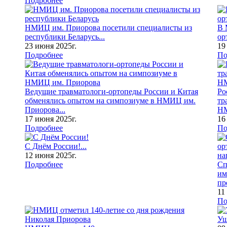
Подробнее
НМИЦ им. Приорова посетили специалисты из
В 
республики Беларусь...
ор
23 июня 2025г.
19
Подробнее
По
Ведущие травматологи-ортопеды России и Китая
Ро
обменялись опытом на симпозиуме в НМИЦ им.
тр
Приорова...
НМ
17 июня 2025г.
16
Подробнее
По
С Днём России!...
12 июня 2025г.
Подробнее
Сп
им
пр
11
По
Уш