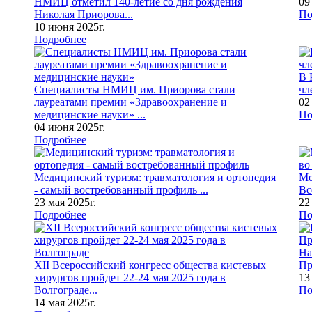
НМИЦ отметил 140-летие со дня рождения
09
Николая Приорова...
По
10 июня 2025г.
Подробнее
В 
Специалисты НМИЦ им. Приорова стали
чл
лауреатами премии «Здравоохранение и
02
медицинские науки» ...
По
04 июня 2025г.
Подробнее
Медицинский туризм: травматология и ортопедия
Ме
- самый востребованный профиль ...
Вс
23 мая 2025г.
22
Подробнее
По
На
XII Всероссийский конгресс общества кистевых
Пр
хирургов пройдет 22-24 мая 2025 года в
13
Волгограде...
По
14 мая 2025г.