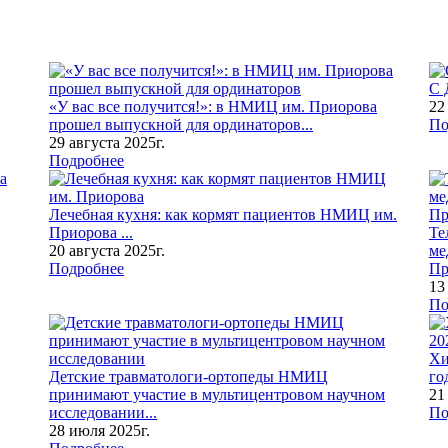
С 
«У вас все получится!»: в НМИЦ им. Приорова
22
прошел выпускной для ординаторов...
По
29 августа 2025г.
Подробнее
Лечебная кухня: как кормят пациентов НМИЦ им.
Приорова ...
Те
20 августа 2025г.
ме
Подробнее
Пр
13
По
Хи
Детские травматологи-ортопеды НМИЦ
го
принимают участие в мультицентровом научном
21
исследовании...
По
28 июля 2025г.