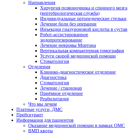
Направления
Хирургия позвоночника и спинного мозга
(вертебрологическая служба)
Индивидуальные ортопедические стельки
Лечение боли без операции
Инъекции гиалуроновой кислоты в сустав
Робот-ассистированное
эндопротезирование
Лечение невромы Мортона
Вертикальная компьютерная томография
Услуги скорой медицинской помощи
Стоматология
Отделения
Клинико-диагностическое отделение
Диагностика
Стоматология
Лечение / стационар
Приёмное отделение
Реабилитация
Что мы лечим
Платные услуги, ДМС
Прейскурант
Информация для пациентов
Оказание медицинской помощи в рамках ОМС
ВМП квоты