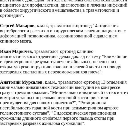
пациентов для профилактики, диагностики и лечения инфекций
в области хирургического вмешательства в травматологии и
ортопедии".
Сергей Макаров
, к.м.н., травматолог-ортопед 14 отделения
вертебрологии рассказал о хирургическом лечении пациентов с
деформацией позвоночника, ассоциированной с давлением
спинного мозга.
Иван Марычев
, травматолог-ортопед клинико-
диагностического отделения сделал доклад на тему "Ближайшие
и среднесрочные результаты лечения больных, перенесших
открытую реконструкцию головки плечевой кости по поводу
застарелых сцепленных переломов-вывихов плеча".
Анатолий Мурсалов
, к.м.н,, травматолог-ортопед 13 отделения
минимально инвазивных технологий выступил на конгрессе
сразу с тремя докладами: "Минимально инвазивный остеосинтез
внутрисуставных переломов пяточной кости: риск или
преимущества для наших пациентов?", "Ротационная
нестабильность таранной кости при асимметричном артрозе
голеностопного сустава", "Эндоскопическая транспозиция
сухожилия длинного сгибателя первого пальца стопы при
застарелых разрывах ахиллова сухожилия".