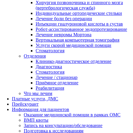
Хирургия позвоночника и спинного мозга
(вертебрологическая служба)
Индивидуальные ортопедические стельки
Лечение боли без операции
Инъекции гиалуроновой кислоты в сустав
Робот-ассистированное эндопротезирование
Лечение невромы Мортона
Вертикальная компьютерная томография
Услуги скорой медицинской помощи
Стоматология
Отделения
Клинико-диагностическое отделение
Диагностика
Стоматология
Лечение / стационар
Приёмное отделение
Реабилитация
Что мы лечим
Платные услуги, ДМС
Прейскурант
Информация для пациентов
Оказание медицинской помощи в рамках ОМС
ВМП квоты
Запись на консультацию/обследование
Подготовка к исследованиям