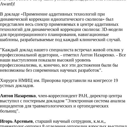
Award)!
В докладе «Применение аддитивных технологий при
динамической коррекции идиопатического сколиоза» был
представлен весь спектр применяемых в центре аддитивных
технологий для динамической коррекции сколиоза: 3D-модели
для предоперационного планирования, навигационные
шаблоны, разрабатываемые под каждый клинический случай.
"Каждый доклад нашего специалиста встречал живой отклик у
профессиональной аудитории, - отметил Антон Назаренко. - Все
наши выступления показали высокий уровень
профессионализма, и, конечно, все эти достижения были бы
невозможны без современных научных разработок".
Хирурги НМИЦ им. Приорова представили на конгрессе 19
устных докладов.
Антон Назаренко
, член-корреспондент РАН, директор центра
выступил с постерным докладом "Электронная система анализа
инцидентов для травматологических и ортопедических
больниц".
Игорь Арсеньев
, старший научный сотрудник, к.м.н,,
травматолог-ортопед 8 отделения ортопедии взрослых выступил