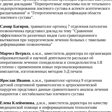
с двумя докладами "Перипротезные переломы после тотального
эндопротезирования локтевого сустава в аспекте асептического
расшатывания" и "Гетеротопическая оссификация области
локтевого сустава".
Самир Багиров
, травматолог-ортопед 7 отделения патологии
позвоночника представил доклад на тему "Сравнение
эффективности различных видов гало-гравитационного
вытяжения при хирургическом лечении больных с тяжелыми
деформациями позвоночника"
Марчел Ветрилэ
, к.м.н., заместитель директора по организации
образовательной и научной деятельности рассказал об
оперативном лечении спондилолиза и спондилолистеза I-II
степени с применением новых персонализированных
имплантов, изготовленных методом 3-Д печати
Ярослав Иванов
, к.м.н., травматолог-ортопед 9 отделения
детской спортивной травматологии и артроскопической
хирургии представил данные сравнительного анализа лечения
пациентов с нестабильностью плечевого сустава
Елена Клейменова
, д.м.н., заместитель директора по качеству
медицинской помощи и информационным технологиям
выступила с докладом "Интеллектуальная система безопасности