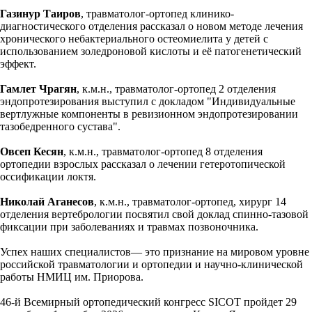
Газинур Таиров
, травматолог-ортопед клинико-
диагностического отделения рассказал о новом методе лечения
хронического небактериального остеомиелита у детей с
использованием золедроновой кислоты и её патогенетический
эффект.
Гамлет Чрагян
, к.м.н., травматолог-ортопед 2 отделения
эндопротезирования выступил с докладом "Индивидуальные
вертлужные компоненты в ревизионном эндопротезировании
тазобедренного сустава".
Овсеп Кеся
н
, к.м.н., травматолог-ортопед 8 отделения
ортопедии взрослых рассказал о лечении гетеротопической
оссификации локтя.
Николай Аганесов
, к.м.н., травматолог-ортопед, хирург 14
отделения вертебрологии посвятил свой доклад спинно-тазовой
фиксации при заболеваниях и травмах позвоночника.
Успех наших специалистов— это признание на мировом уровне
российской травматологии и ортопедии и научно-клинической
работы НМИЦ им. Приорова.
46-й Всемирный ортопедический конгресс SICOT пройдет 29