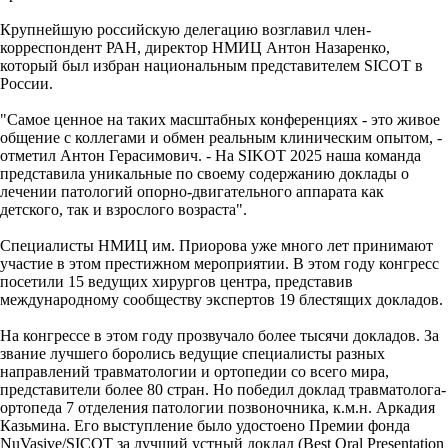
Крупнейшую российскую делегацию возглавил член-
корреспондент РАН, директор НМИЦ Антон Назаренко,
который был избран национальным представителем SICOT в
России.
"Самое ценное на таких масштабных конференциях - это живое
общение с коллегами и обмен реальным клиническим опытом, -
отметил Антон Герасимович. - На SIKOT 2025 наша команда
представила уникальные по своему содержанию доклады о
лечении патологий опорно-двигательного аппарата как
детского, так и взрослого возраста".
Специалисты НМИЦ им. Приорова уже много лет принимают
участие в этом престижном мероприятии. В этом году конгресс
посетили 15 ведущих хирургов центра, представив
международному сообществу экспертов 19 блестящих докладов.
На конгрессе в этом году прозвучало более тысячи докладов. За
звание лучшего боролись ведущие специалисты разных
направлений травматологии и ортопедии со всего мира,
представители более 80 стран. Но победил доклад травматолога-
ортопеда 7 отделения патологии позвоночника, к.м.н. Аркадия
Казьмина. Его выступление было удостоено Премии фонда
NuVasive/SICOT за лучший устный доклад (Best Oral Presentation