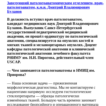
Заведующий патологоанатомическим отделением, врач-
патологоанатом, к.м.н. Дмитрий Владимирович
Буланов
В должность вступил врач-патологоанатом,
кандидат медицинских наук Дмитрий Владимирович
Буланов. Выпускник Санкт-Петербургской
государственной педиатрической медицинской
академии, он прошёл ординатуру по патологической
анатомии, специализируется на опухолях костей и
мягких тканей и меланоцитарных опухолях. Доцент
кафедры патологической анатомии и клинической
патологической анатомии лечебного факультета
РНИМУ им. Н.И. Пирогова, действительный член
USCAP.
— Чем занимаются патологоанатомы в НМИЦ им.
Приорова?
— Наша основная задача — прижизненная
морфологическая диагностика. Мы не контактируем с
пациентами напрямую: исследуем гистологические
стеклопрепараты — образцы патологически
изменённых тканей. Большую часть времени занимает
исследование биопсийного и операционного материала