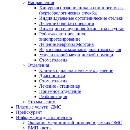
Направления
Хирургия позвоночника и спинного мозга
(вертебрологическая служба)
Индивидуальные ортопедические стельки
Лечение боли без операции
Инъекции гиалуроновой кислоты в сустав
Робот-ассистированное
эндопротезирование
Лечение невромы Мортона
Вертикальная компьютерная томография
Услуги скорой медицинской помощи
Стоматология
Отделения
Клинико-диагностическое отделение
Диагностика
Стоматология
Лечение / стационар
Приёмное отделение
Реабилитация
Что мы лечим
Платные услуги, ДМС
Прейскурант
Информация для пациентов
Оказание медицинской помощи в рамках ОМС
ВМП квоты