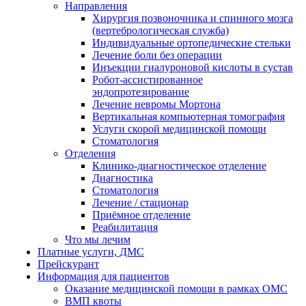
Направления
Хирургия позвоночника и спинного мозга
(вертебрологическая служба)
Индивидуальные ортопедические стельки
Лечение боли без операции
Инъекции гиалуроновой кислоты в сустав
Робот-ассистированное
эндопротезирование
Лечение невромы Мортона
Вертикальная компьютерная томография
Услуги скорой медицинской помощи
Стоматология
Отделения
Клинико-диагностическое отделение
Диагностика
Стоматология
Лечение / стационар
Приёмное отделение
Реабилитация
Что мы лечим
Платные услуги, ДМС
Прейскурант
Информация для пациентов
Оказание медицинской помощи в рамках ОМС
ВМП квоты