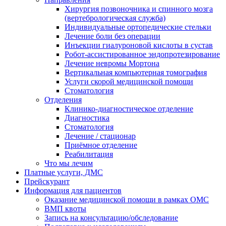
Хирургия позвоночника и спинного мозга
(вертебрологическая служба)
Индивидуальные ортопедические стельки
Лечение боли без операции
Инъекции гиалуроновой кислоты в сустав
Робот-ассистированное эндопротезирование
Лечение невромы Мортона
Вертикальная компьютерная томография
Услуги скорой медицинской помощи
Стоматология
Отделения
Клинико-диагностическое отделение
Диагностика
Стоматология
Лечение / стационар
Приёмное отделение
Реабилитация
Что мы лечим
Платные услуги, ДМС
Прейскурант
Информация для пациентов
Оказание медицинской помощи в рамках ОМС
ВМП квоты
Запись на консультацию/обследование