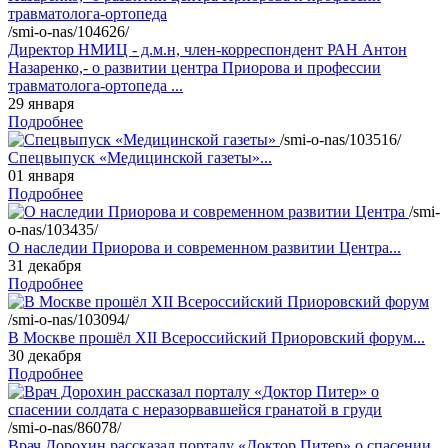
/smi-o-nas/104626/
Директор НМИЦ - д.м.н, член-корреспондент РАН Антон
Назаренко,- о развитии центра Приорова и профессии
травматолога-ортопеда ...
29 января
Подробнее
/smi-o-nas/103516/
Спецвыпуск «Медицинской газеты»...
01 января
Подробнее
/smi-
o-nas/103435/
О наследии Приорова и современном развитии Центра...
31 декабря
Подробнее
/smi-o-nas/103094/
В Москве прошёл XII Всероссийский Приоровский форум...
30 декабря
Подробнее
/smi-o-nas/86078/
Врач Дорохин рассказал порталу «Доктор Питер» о спасении