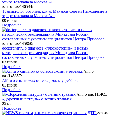
/smi-o-nas/146534/
Травматолог-ортопед, к.м.н. Макаров Сергей Николаевич в
эфире телеканала Москва 24...
09 июня
Подробнее
/smi-o-nas/145860/
doctorpiter.ru о диагнозе «плоскостопие» и новых
методических рекомендациях Минздрава России,
составленных с участием специалистов Центра Приорова...
03 июня
Подробнее
/smi-o-
nas/145857/
Aif.ru о симптомах остеосаркомы у ребёнка...
01 июня
Подробнее
/smi-o-nas/111465/
«Дорожный патруль» о летних травмах...
25 мая
Подробнее
/smi-o-