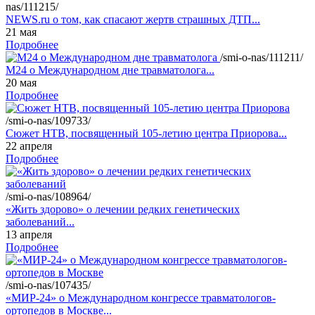
nas/111215/
NEWS.ru о том, как спасают жертв страшных ДТП...
21 мая
Подробнее
/smi-o-nas/111211/
М24 о Международном дне травматолога...
20 мая
Подробнее
/smi-o-nas/109733/
Сюжет НТВ, посвященный 105-летию центра Приорова...
22 апреля
Подробнее
/smi-o-nas/108964/
«Жить здорово» о лечении редких генетических
заболеваний...
13 апреля
Подробнее
/smi-o-nas/107435/
«МИР-24» о Международном конгрессе травматологов-
ортопедов в Москве...