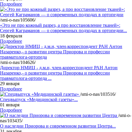
Подробнее
/smi-o-nas/105606/
«Это не про кожный разрез, а про восстановление тканей»:
Сергей Каграманов — о современных подходах в ортопедии...
18 февраля
Подробнее
/smi-o-nas/104626/
Директор НМИЦ - д.м.н, член-корреспондент РАН Антон
Назаренко,- о развитии центра Приорова и профессии
травматолога-ортопеда ...
29 января
Подробнее
/smi-o-nas/103516/
Спецвыпуск «Медицинской газеты»...
01 января
Подробнее
/smi-o-
nas/103435/
О наследии Приорова и современном развитии Центра...
31 декабря