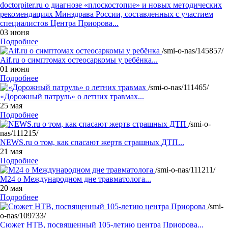
doctorpiter.ru о диагнозе «плоскостопие» и новых методических
рекомендациях Минздрава России, составленных с участием
специалистов Центра Приорова...
03 июня
Подробнее
/smi-o-nas/145857/
Aif.ru о симптомах остеосаркомы у ребёнка...
01 июня
Подробнее
/smi-o-nas/111465/
«Дорожный патруль» о летних травмах...
25 мая
Подробнее
/smi-o-
nas/111215/
NEWS.ru о том, как спасают жертв страшных ДТП...
21 мая
Подробнее
/smi-o-nas/111211/
М24 о Международном дне травматолога...
20 мая
Подробнее
/smi-
o-nas/109733/
Сюжет НТВ, посвященный 105-летию центра Приорова...