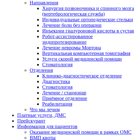
Направления
Хирургия позвоночника и спинного мозга
(вертебрологическая служба)
Индивидуальные ортопедические стельки
Лечение боли без операции
Инъекции гиалуроновой кислоты в сустав
Робот-ассистированное
эндопротезирование
Лечение невромы Мортона
Вертикальная компьютерная томография
Услуги скорой медицинской помощи
Стоматология
Отделения
Клинико-диагностическое отделение
Диагностика
Стоматология
Лечение / стационар
Приёмное отделение
Реабилитация
Что мы лечим
Платные услуги, ДМС
Прейскурант
Информация для пациентов
Оказание медицинской помощи в рамках ОМС
ВМП квоты