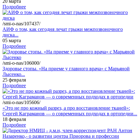
20 марта
Подробнее
/smi-o-nas/107437/
АИФ о том, как сегодня лечат грыжи межпозвоночного
диска...
05 марта
Подробнее
/smi-o-nas/106000/
Здоровье стопы. «На приеме у главного врача» с Марьяной
Лысенко...
25 февраля
Подробнее
/smi-o-nas/105606/
«Это не про кожный разрез, а про восстановление тканей»:
Сергей Каграманов — о современных подходах в ортопедии...
18 февраля
Подробнее