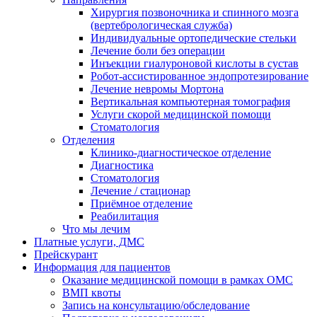
Хирургия позвоночника и спинного мозга
(вертебрологическая служба)
Индивидуальные ортопедические стельки
Лечение боли без операции
Инъекции гиалуроновой кислоты в сустав
Робот-ассистированное эндопротезирование
Лечение невромы Мортона
Вертикальная компьютерная томография
Услуги скорой медицинской помощи
Стоматология
Отделения
Клинико-диагностическое отделение
Диагностика
Стоматология
Лечение / стационар
Приёмное отделение
Реабилитация
Что мы лечим
Платные услуги, ДМС
Прейскурант
Информация для пациентов
Оказание медицинской помощи в рамках ОМС
ВМП квоты
Запись на консультацию/обследование