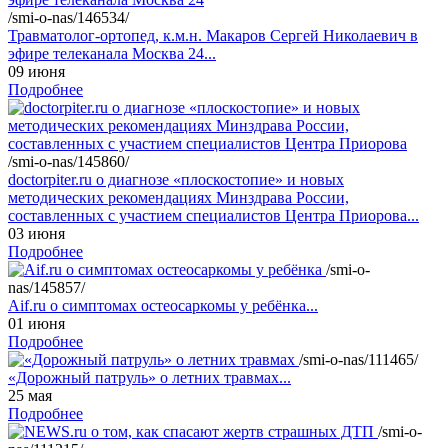
/smi-o-nas/146534/
Травматолог-ортопед, к.м.н. Макаров Сергей Николаевич в
эфире телеканала Москва 24...
09 июня
Подробнее
/smi-o-nas/145860/
doctorpiter.ru о диагнозе «плоскостопие» и новых
методических рекомендациях Минздрава России,
составленных с участием специалистов Центра Приорова...
03 июня
Подробнее
/smi-o-
nas/145857/
Aif.ru о симптомах остеосаркомы у ребёнка...
01 июня
Подробнее
/smi-o-nas/111465/
«Дорожный патруль» о летних травмах...
25 мая
Подробнее
/smi-o-