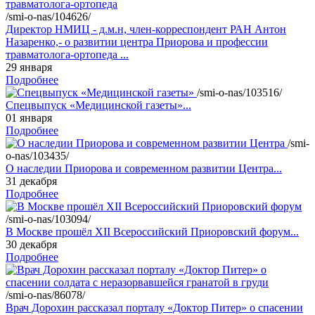
/smi-o-nas/104626/
Директор НМИЦ - д.м.н, член-корреспондент РАН Антон
Назаренко,- о развитии центра Приорова и профессии
травматолога-ортопеда ...
29 января
Подробнее
/smi-o-nas/103516/
Спецвыпуск «Медицинской газеты»...
01 января
Подробнее
/smi-
o-nas/103435/
О наследии Приорова и современном развитии Центра...
31 декабря
Подробнее
/smi-o-nas/103094/
В Москве прошёл XII Всероссийский Приоровский форум...
30 декабря
Подробнее
/smi-o-nas/86078/
Врач Дорохин рассказал порталу «Доктор Питер» о спасении