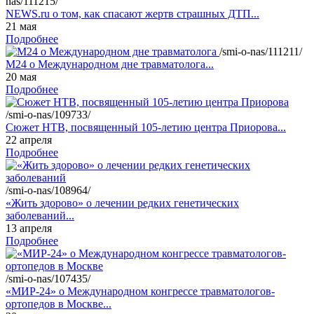
nas/111215/
NEWS.ru о том, как спасают жертв страшных ДТП...
21 мая
Подробнее
/smi-o-nas/111211/
М24 о Международном дне травматолога...
20 мая
Подробнее
/smi-o-nas/109733/
Сюжет НТВ, посвященный 105-летию центра Приорова...
22 апреля
Подробнее
/smi-o-nas/108964/
«Жить здорово» о лечении редких генетических
заболеваний...
13 апреля
Подробнее
/smi-o-nas/107435/
«МИР-24» о Международном конгрессе травматологов-
ортопедов в Москве...