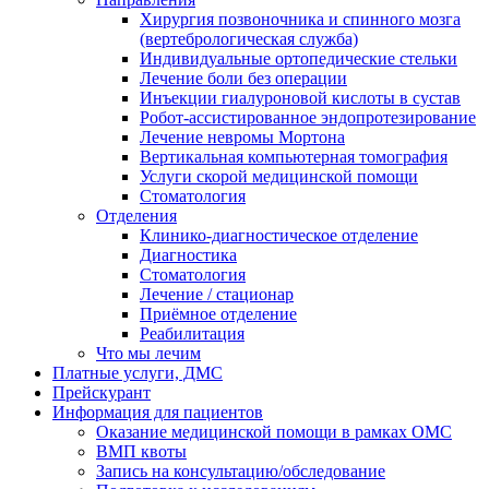
Хирургия позвоночника и спинного мозга
(вертебрологическая служба)
Индивидуальные ортопедические стельки
Лечение боли без операции
Инъекции гиалуроновой кислоты в сустав
Робот-ассистированное эндопротезирование
Лечение невромы Мортона
Вертикальная компьютерная томография
Услуги скорой медицинской помощи
Стоматология
Отделения
Клинико-диагностическое отделение
Диагностика
Стоматология
Лечение / стационар
Приёмное отделение
Реабилитация
Что мы лечим
Платные услуги, ДМС
Прейскурант
Информация для пациентов
Оказание медицинской помощи в рамках ОМС
ВМП квоты
Запись на консультацию/обследование