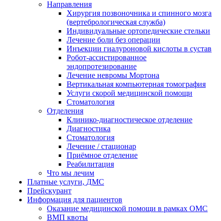
Направления
Хирургия позвоночника и спинного мозга
(вертебрологическая служба)
Индивидуальные ортопедические стельки
Лечение боли без операции
Инъекции гиалуроновой кислоты в сустав
Робот-ассистированное
эндопротезирование
Лечение невромы Мортона
Вертикальная компьютерная томография
Услуги скорой медицинской помощи
Стоматология
Отделения
Клинико-диагностическое отделение
Диагностика
Стоматология
Лечение / стационар
Приёмное отделение
Реабилитация
Что мы лечим
Платные услуги, ДМС
Прейскурант
Информация для пациентов
Оказание медицинской помощи в рамках ОМС
ВМП квоты