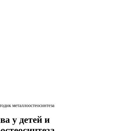
тодик металлоостеосинтеза
ва у детей и
остеосинтеза