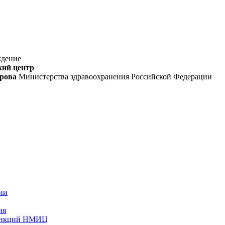
ждение
кий центр
орова
Министерства здравоохранения Российской Федерации
ии
ия
функций НМИЦ