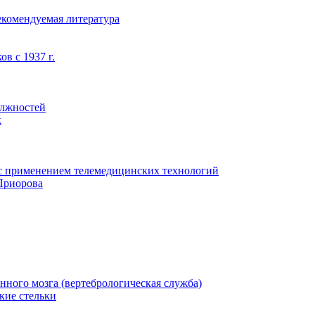
екомендуемая литература
в с 1937 г.
олжностей
к
с применением телемедицинских технологий
Приорова
нного мозга (вертебрологическая служба)
кие стельки