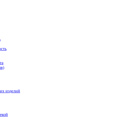
ь
ость
та
ив)
их изделий
екой