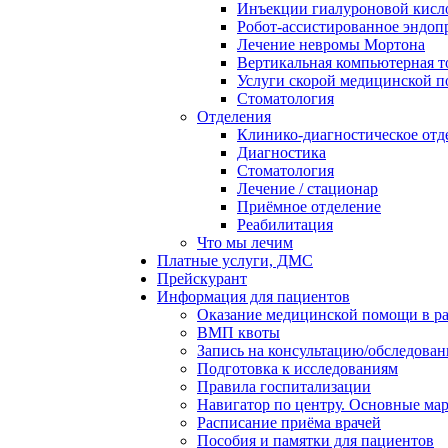
Инъекции гиалуроновой кисло
Робот-ассистированное эндоп
Лечение невромы Мортона
Вертикальная компьютерная 
Услуги скорой медицинской 
Стоматология
Отделения
Клинико-диагностическое отд
Диагностика
Стоматология
Лечение / стационар
Приёмное отделение
Реабилитация
Что мы лечим
Платные услуги, ДМС
Прейскурант
Информация для пациентов
Оказание медицинской помощи в 
ВМП квоты
Запись на консультацию/обследован
Подготовка к исследованиям
Правила госпитализации
Навигатор по центру. Основные ма
Расписание приёма врачей
Пособия и памятки для пациентов