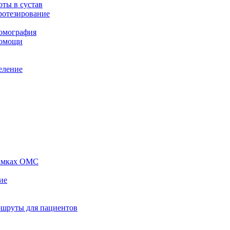
ты в сустав
ротезирование
томография
помощи
еление
рамках ОМС
ие
ршруты для пациентов