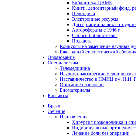
Библиотека ЦНМБ
Книги, депозитарный фонд, р
Периодика
Электронные ресурсы
Диссертации наших сотруднико
Авторефераты с 1946 г.
Спроси библиотекаря
Подкасты
Конкурсы на замещение научных д
Ежегодный статистический сборни
Образование
Специалистам
Телемедицина
Научно-практические мероприятия 
Наставничество в НМИЦ им. Н.Н. 
Описание нозологии
Биоматериалы
Контакты
Врачи
Лечение
Направления
Хирургия позвоночника и спи
Индивидуальные ортопедичес
Лечение боли без операции