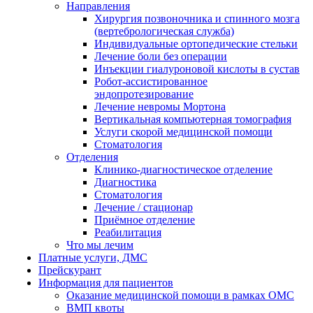
Направления
Хирургия позвоночника и спинного мозга
(вертебрологическая служба)
Индивидуальные ортопедические стельки
Лечение боли без операции
Инъекции гиалуроновой кислоты в сустав
Робот-ассистированное
эндопротезирование
Лечение невромы Мортона
Вертикальная компьютерная томография
Услуги скорой медицинской помощи
Стоматология
Отделения
Клинико-диагностическое отделение
Диагностика
Стоматология
Лечение / стационар
Приёмное отделение
Реабилитация
Что мы лечим
Платные услуги, ДМС
Прейскурант
Информация для пациентов
Оказание медицинской помощи в рамках ОМС
ВМП квоты