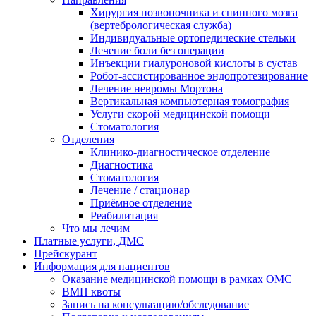
Хирургия позвоночника и спинного мозга
(вертебрологическая служба)
Индивидуальные ортопедические стельки
Лечение боли без операции
Инъекции гиалуроновой кислоты в сустав
Робот-ассистированное эндопротезирование
Лечение невромы Мортона
Вертикальная компьютерная томография
Услуги скорой медицинской помощи
Стоматология
Отделения
Клинико-диагностическое отделение
Диагностика
Стоматология
Лечение / стационар
Приёмное отделение
Реабилитация
Что мы лечим
Платные услуги, ДМС
Прейскурант
Информация для пациентов
Оказание медицинской помощи в рамках ОМС
ВМП квоты
Запись на консультацию/обследование