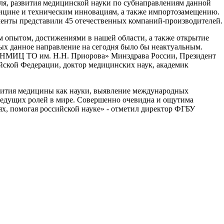
ля, развития медицинской науки по субнаправлениям данной
дицине и техническим инновациям, а также импортозамещению.
менты представили 45 отечественных компаний-производителей.
м опытом, достижениями в нашей области, а также открытие
ых данное направление на сегодня было бы неактуальным.
 «НМИЦ ТО им. Н.Н. Приорова» Минздрава России, Президент
йской Федерации, доктор медицинских наук, академик
азвития медицины как науки, выявление международных
ведущих ролей в мире. Совершенно очевидна и ощутима
ях, помогая российской науке» - отметил директор ФГБУ