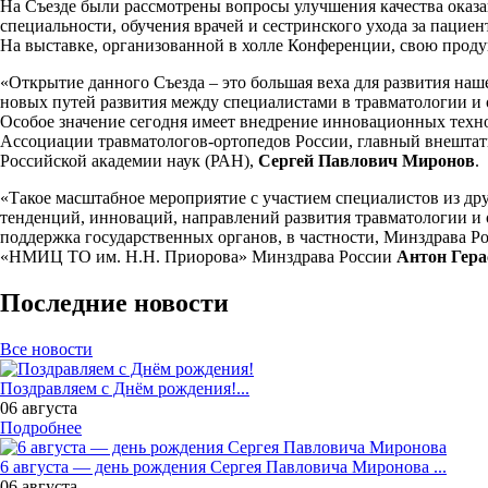
На Съезде были рассмотрены вопросы улучшения качества оказ
специальности, обучения врачей и сестринского ухода за паци
На выставке, организованной в холле Конференции, свою прод
«Открытие данного Съезда – это большая веха для развития наш
новых путей развития между специалистами в травматологии и 
Особое значение сегодня имеет внедрение инновационных тех
Ассоциации травматологов-ортопедов России, главный внештат
Российской академии наук (РАН),
Сергей Павлович Миронов
.
«Такое масштабное мероприятие с участием специалистов из др
тенденций, инноваций, направлений развития травматологии и 
поддержка государственных органов, в частности, Минздрава Р
«НМИЦ ТО им. Н.Н. Приорова» Минздрава России
Антон Гера
Последние новости
Все новости
Поздравляем с Днём рождения!...
06 августа
Подробнее
6 августа — день рождения Сергея Павловича Миронова ...
06 августа