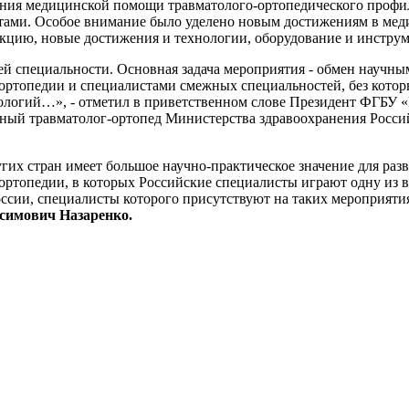
ания медицинской помощи травматолого-ортопедического профи
ентами. Особое внимание было уделено новым достижениям в ме
укцию, новые достижения и технологии, оборудование и инстру
ей специальности. Основная задача мероприятия - обмен научны
ортопедии и специалистами смежных специальностей, без котор
нологий…», - отметил в приветственном слове Президент ФГБУ
ный травматолог-ортопед Министерства здравоохранения Росси
угих стран имеет большое научно-практическое значение для р
ортопедии, в которых Российские специалисты играют одну из 
оссии, специалисты которого присутствуют на таких мероприяти
симович Назаренко.