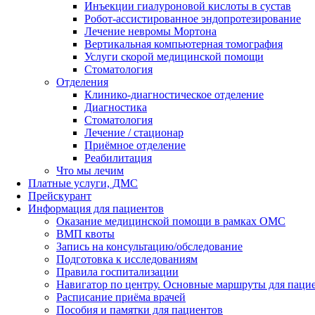
Инъекции гиалуроновой кислоты в сустав
Робот-ассистированное эндопротезирование
Лечение невромы Мортона
Вертикальная компьютерная томография
Услуги скорой медицинской помощи
Стоматология
Отделения
Клинико-диагностическое отделение
Диагностика
Стоматология
Лечение / стационар
Приёмное отделение
Реабилитация
Что мы лечим
Платные услуги, ДМС
Прейскурант
Информация для пациентов
Оказание медицинской помощи в рамках ОМС
ВМП квоты
Запись на консультацию/обследование
Подготовка к исследованиям
Правила госпитализации
Навигатор по центру. Основные маршруты для паци
Расписание приёма врачей
Пособия и памятки для пациентов