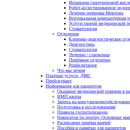
Инъекции гиалуроновой кисло
Робот-ассистированное эндоп
Лечение невромы Мортона
Вертикальная компьютерная 
Услуги скорой медицинской 
Стоматология
Отделения
Клинико-диагностическое отд
Диагностика
Стоматология
Лечение / стационар
Приёмное отделение
Реабилитация
Что мы лечим
Платные услуги, ДМС
Прейскурант
Информация для пациентов
Оказание медицинской помощи в 
ВМП квоты
Запись на консультацию/обследован
Подготовка к исследованиям
Правила госпитализации
Навигатор по центру. Основные ма
Расписание приёма врачей
Пособия и памятки для пациентов