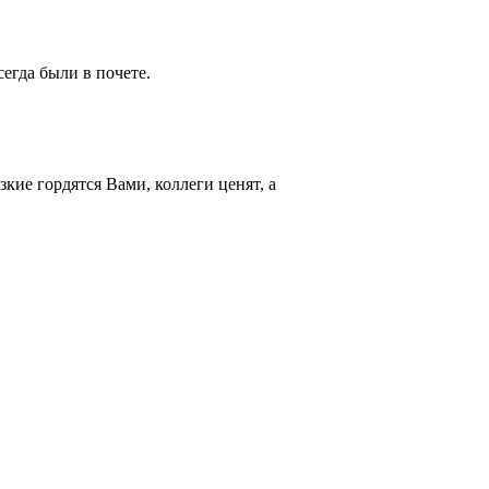
егда были в почете.
кие гордятся Вами, коллеги ценят, а