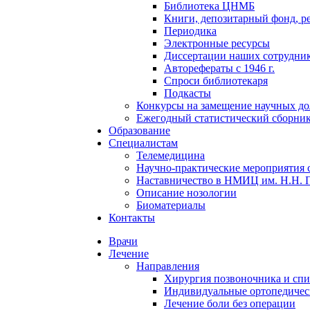
Библиотека ЦНМБ
Книги, депозитарный фонд, р
Периодика
Электронные ресурсы
Диссертации наших сотруднико
Авторефераты с 1946 г.
Спроси библиотекаря
Подкасты
Конкурсы на замещение научных д
Ежегодный статистический сборни
Образование
Специалистам
Телемедицина
Научно-практические мероприятия 
Наставничество в НМИЦ им. Н.Н. 
Описание нозологии
Биоматериалы
Контакты
Врачи
Лечение
Направления
Хирургия позвоночника и спи
Индивидуальные ортопедичес
Лечение боли без операции