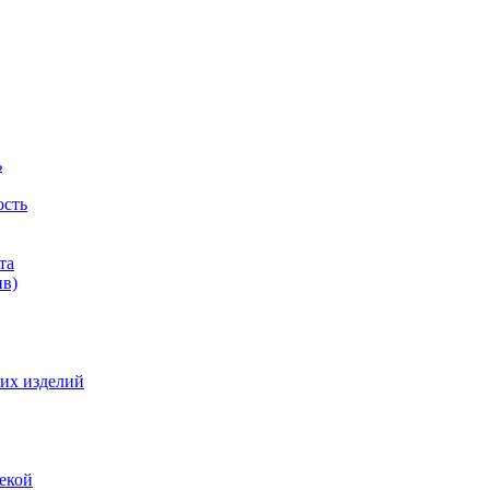
ь
ость
та
ив)
их изделий
екой