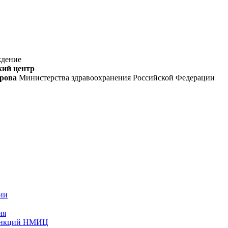
ждение
кий центр
орова
Министерства здравоохранения Российской Федерации
ии
ия
функций НМИЦ