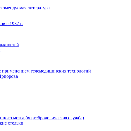
екомендуемая литература
в с 1937 г.
олжностей
к
с применением телемедицинских технологий
Приорова
нного мозга (вертебрологическая служба)
кие стельки