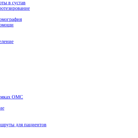
ты в сустав
ротезирование
томография
помощи
еление
рамках ОМС
ие
ршруты для пациентов