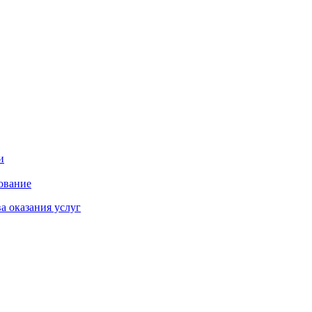
и
ование
а оказания услуг