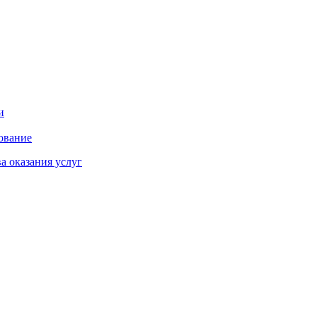
и
ование
а оказания услуг