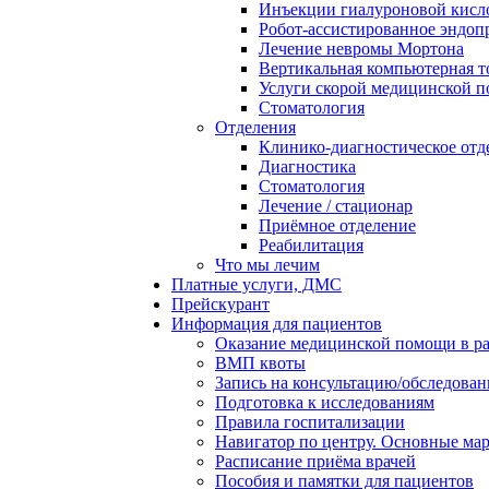
Инъекции гиалуроновой кисло
Робот-ассистированное эндоп
Лечение невромы Мортона
Вертикальная компьютерная 
Услуги скорой медицинской 
Стоматология
Отделения
Клинико-диагностическое отд
Диагностика
Стоматология
Лечение / стационар
Приёмное отделение
Реабилитация
Что мы лечим
Платные услуги, ДМС
Прейскурант
Информация для пациентов
Оказание медицинской помощи в 
ВМП квоты
Запись на консультацию/обследован
Подготовка к исследованиям
Правила госпитализации
Навигатор по центру. Основные ма
Расписание приёма врачей
Пособия и памятки для пациентов