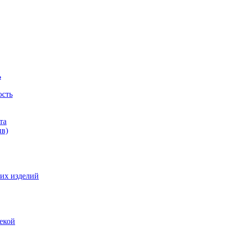
ь
ость
та
ив)
их изделий
екой