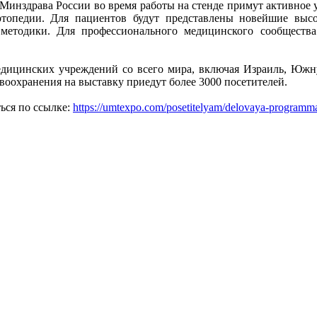
нздрава России во время работы на стенде примут активное у
ртопедии. Для пациентов будут представлены новейшие высо
 методики. Для профессионального медицинского сообщес
едицинских учреждений со всего мира, включая Израиль, Юж
авоохранения на выставку приедут более 3000 посетителей.
ься по ссылке:
https://umtexpo.com/posetitelyam/delovaya-programm