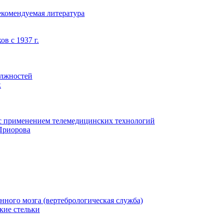
екомендуемая литература
в с 1937 г.
олжностей
к
с применением телемедицинских технологий
Приорова
нного мозга (вертебрологическая служба)
кие стельки