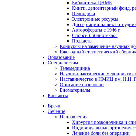
Библиотека ЦНМБ
Книги, депозитарный фонд, р
Периодика
Электронные ресурсы
Диссертации наших сотруднико
Авторефераты с 1946 г.
Спроси библиотекаря
Подкасты
Конкурсы на замещение научных д
Ежегодный статистический сборни
Образование
Специалистам
Телемедицина
Научно-практические мероприятия 
Наставничество в НМИЦ им. Н.Н. 
Описание нозологии
Биоматериалы
Контакты
Врачи
Лечение
Направления
Хирургия позвоночника и спи
Индивидуальные ортопедичес
Лечение боли без операции