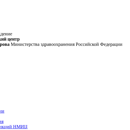
ждение
кий центр
орова
Министерства здравоохранения Российской Федерации
ии
ия
функций НМИЦ