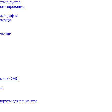
ты в сустав
ротезирование
томография
помощи
еление
рамках ОМС
ие
ршруты для пациентов