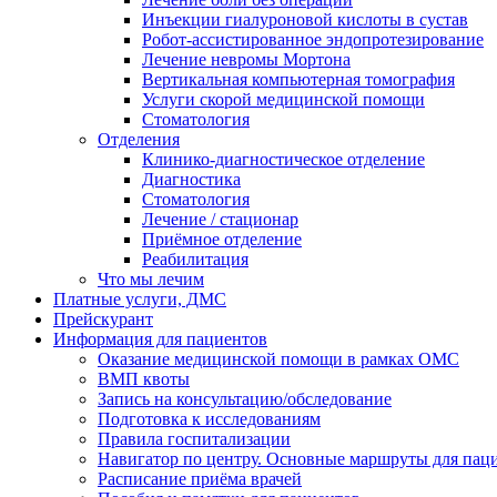
Инъекции гиалуроновой кислоты в сустав
Робот-ассистированное эндопротезирование
Лечение невромы Мортона
Вертикальная компьютерная томография
Услуги скорой медицинской помощи
Стоматология
Отделения
Клинико-диагностическое отделение
Диагностика
Стоматология
Лечение / стационар
Приёмное отделение
Реабилитация
Что мы лечим
Платные услуги, ДМС
Прейскурант
Информация для пациентов
Оказание медицинской помощи в рамках ОМС
ВМП квоты
Запись на консультацию/обследование
Подготовка к исследованиям
Правила госпитализации
Навигатор по центру. Основные маршруты для пац
Расписание приёма врачей