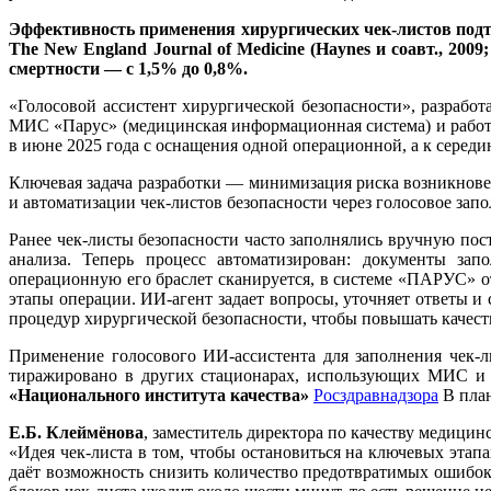
Эффективность применения хирургических чек-листов подт
The New England Journal of Medicine (Haynes и соавт., 20
смертности — с 1,5% до 0,8%.
«Голосовой ассистент хирургической безопасности», разрабо
МИС «Парус» (медицинская информационная система) и работ
в июне 2025 года с оснащения одной операционной, а к серед
Ключевая задача разработки — минимизация риска возникнов
и автоматизации чек-листов безопасности через голосовое зап
Ранее чек-листы безопасности часто заполнялись вручную по
анализа. Теперь процесс автоматизирован: документы за
операционную его браслет сканируется, в системе «ПАРУС» от
этапы операции. ИИ-агент задает вопросы, уточняет ответы 
процедур хирургической безопасности, чтобы повышать качес
Применение голосового ИИ-ассистента для заполнения чек-л
тиражировано в других стационарах, использующих МИС и
«Национального института качества
»
Росздравнадзора
В план
Е.Б. Клеймёнова
, заместитель директора по качеству медиц
«Идея чек-листа в том, чтобы остановиться на ключевых эта
даёт возможность снизить количество предотвратимых ошибо