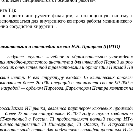
е отвлекает специалистов от основной работы».
нга Т1):
ь не просто инструмент фиксации, а полноценную систему 
спользоваться для внутреннего контроля работы медицинского 
ечно-сосудистой хирургии».
авматологии и ортопедии имени Н.Н. Приорова (ЦИТО)
ведущее научное, лечебное и образовательное учреждени
ания лечебно-протезного института для инвалидов Первой миров
ожник отечественной травматологии и ортопедии Николай Нико
ий центр. В его структуру входят 15 клинических отделени
выполняет более 20 000 операций и принимает свыше 90 000
й наградой — орденом Пирогова. Директором Центра является ч
российского ИТ-рынка, является партнером ключевых производ
 более 27 тысяч сотрудников. В 2024 году выручка холдинга со
ИТ-компанией в России. Т1 предоставляет полный спектр ИТ-у
т бизнес-направления Т1 Интеграция, Т1 Облако, Т1 Искусств
разовательный сервис для подготовки квалифицированных ИТ-к