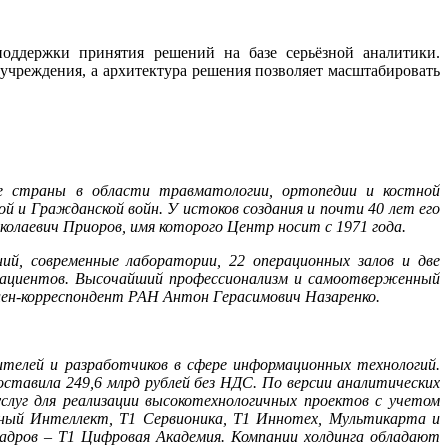
поддержки принятия решений на базе серьёзной аналитики.
учреждения, а архитектура решения позволяет масштабировать
е страны в области травматологии, ортопедии и костной
ой и Гражданской войн. У истоков создания и почти 40 лет его
лаевич Приоров, имя которого Центр носит с 1971 года.
й, современные лаборатории, 22 операционных залов и две
 пациентов. Высочайший профессионализм и самоотверженный
лен-корреспондент РАН Антон Герасимович Назаренко.
ителей и разработчиков в сфере информационных технологий.
ставила 249,6 млрд рублей без НДС. По версии аналитических
слуг для реализации высокотехнологичных проектов с учетом
енный Интеллект, Т1 Сервионика, Т1 Иннотех, Мультикарта и
адров – Т1 Цифровая Академия. Компании холдинга обладают