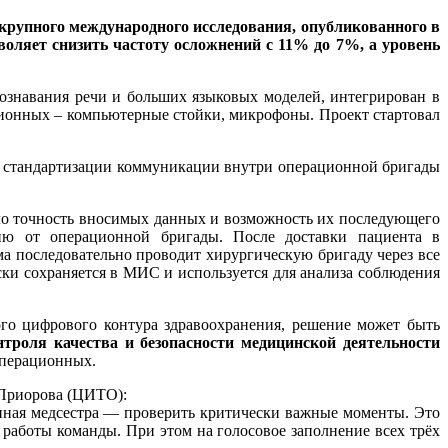
крупного международного исследования, опубликованного в
зволяет снизить частоту осложнений с 11% до 7%, а уровень
познавания речи и больших языковых моделей, интегрирован в
ионных – компьютерные стойки, микрофоны. Проект стартовал
т стандартизации коммуникации внутри операционной бригады
ало точность вносимых данных и возможность их последующего
цию от операционной бригады. После доставки пациента в
ма последовательно проводит хирургическую бригаду через все
ки сохраняется в МИС и используется для анализа соблюдения
ого цифрового контура здравоохранения, решение может быть
нтроля качества и безопасности медицинской деятельности
операционных.
 Приорова (ЦИТО):
онная медсестра — проверить критически важные моменты. Это
аботы команды. При этом на голосовое заполнение всех трёх