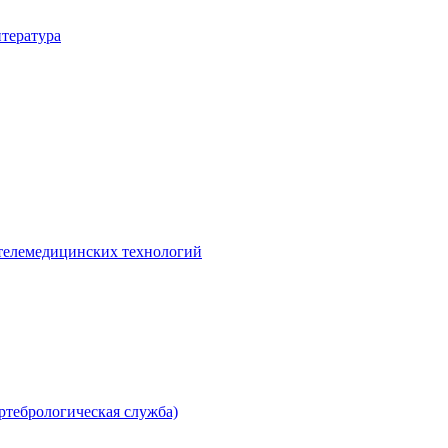
итература
телемедицинских технологий
ртебрологическая служба)