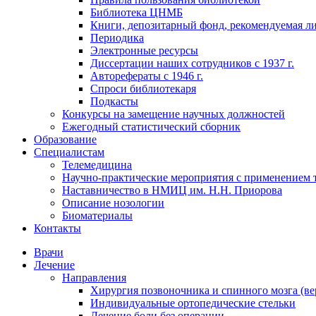
Библиотека ЦНМБ
Книги, депозитарный фонд, рекомендуемая л
Периодика
Электронные ресурсы
Диссертации наших сотрудников с 1937 г.
Авторефераты с 1946 г.
Спроси библиотекаря
Подкасты
Конкурсы на замещение научных должностей
Ежегодный статистический сборник
Образование
Специалистам
Телемедицина
Научно-практические мероприятия с применением 
Наставничество в НМИЦ им. Н.Н. Приорова
Описание нозологии
Биоматериалы
Контакты
Врачи
Лечение
Направления
Хирургия позвоночника и спинного мозга (ве
Индивидуальные ортопедические стельки
Лечение боли без операции