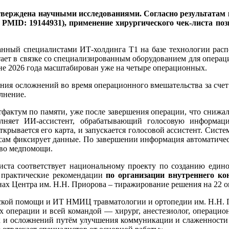
верждена научными исследованиями. Согласно результатам 
09; PMID: 19144931), применение хирургического чек-листа по
танный специалистами ИТ-холдинга Т1 на базе технологии рас
ает в связке со специализированным оборудованием для операц
ине 2026 года масштабирован уже на четыре операционных.
ения осложнений во время операционного вмешательства за сче
олнение.
стфактум по памяти, уже после завершения операции, что сниж
полняет ИИ-ассистент, обрабатывающий голосовую информа
крывается его карта, и запускается голосовой ассистент. Систе
и сам фиксирует данные. По завершении информация автоматичес
тво медпомощи.
иста соответствует национальному проекту по созданию един
 практические рекомендации
по организации внутреннего ко
ах Центра им. Н.Н. Приорова – тиражирование решения на 22 
инской помощи и ИТ НМИЦ травматологии и ортопедии им. Н.Н.
пах операции и всей командой — хирург, анестезиолог, операци
к и осложнений путём улучшения коммуникации и слаженности р