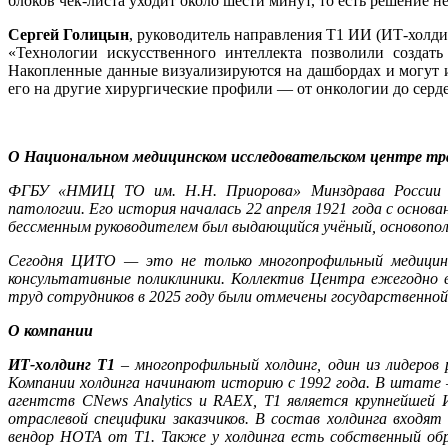
блоков чек-листа уходит около шести минут, то есть решение н
Сергей Голицын
, руководитель направления Т1 ИИ (ИТ-холди
«Технологии искусственного интеллекта позволили создат
Накопленные данные визуализируются на дашбордах и могут и
его на другие хирургические профили — от онкологии до серд
О Национальном медицинском исследовательском центре тр
ФГБУ «НМИЦ ТО им. Н.Н. Приорова» Минздрава России — 
патологии. Его история началась 22 апреля 1921 года с основ
бессменным руководителем был выдающийся учёный, основопол
Сегодня ЦИТО — это не только многопрофильный медицинск
консультативные поликлиники. Коллектив Центра ежегодно 
труд сотрудников в 2025 году были отмечены государственно
О компании
ИТ-холдинг Т1
– многопрофильный холдинг, один из лидеров 
Компании холдинга начинают историю с 1992 года. В штате —
агентств CNews Analytics и RAEX, Т1 является крупнейшей 
отраслевой специфики заказчиков. В состав холдинга входя
вендор НОТА от Т1. Также у холдинга есть собственный об