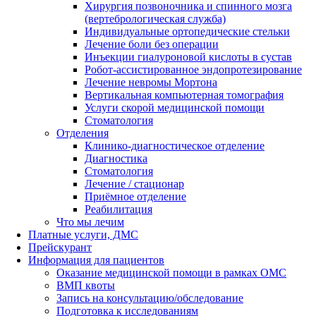
Хирургия позвоночника и спинного мозга
(вертебрологическая служба)
Индивидуальные ортопедические стельки
Лечение боли без операции
Инъекции гиалуроновой кислоты в сустав
Робот-ассистированное эндопротезирование
Лечение невромы Мортона
Вертикальная компьютерная томография
Услуги скорой медицинской помощи
Стоматология
Отделения
Клинико-диагностическое отделение
Диагностика
Стоматология
Лечение / стационар
Приёмное отделение
Реабилитация
Что мы лечим
Платные услуги, ДМС
Прейскурант
Информация для пациентов
Оказание медицинской помощи в рамках ОМС
ВМП квоты
Запись на консультацию/обследование
Подготовка к исследованиям