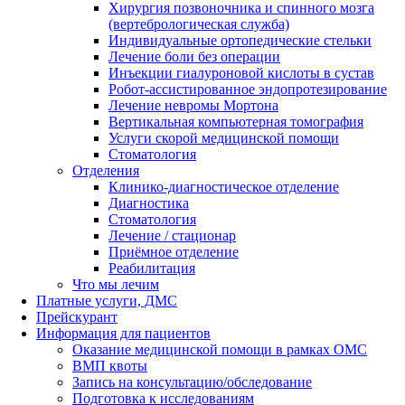
Хирургия позвоночника и спинного мозга
(вертебрологическая служба)
Индивидуальные ортопедические стельки
Лечение боли без операции
Инъекции гиалуроновой кислоты в сустав
Робот-ассистированное эндопротезирование
Лечение невромы Мортона
Вертикальная компьютерная томография
Услуги скорой медицинской помощи
Стоматология
Отделения
Клинико-диагностическое отделение
Диагностика
Стоматология
Лечение / стационар
Приёмное отделение
Реабилитация
Что мы лечим
Платные услуги, ДМС
Прейскурант
Информация для пациентов
Оказание медицинской помощи в рамках ОМС
ВМП квоты
Запись на консультацию/обследование
Подготовка к исследованиям