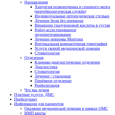
Направления
Хирургия позвоночника и спинного мозга
(вертебрологическая служба)
Индивидуальные ортопедические стельки
Лечение боли без операции
Инъекции гиалуроновой кислоты в сустав
Робот-ассистированное
эндопротезирование
Лечение невромы Мортона
Вертикальная компьютерная томография
Услуги скорой медицинской помощи
Стоматология
Отделения
Клинико-диагностическое отделение
Диагностика
Стоматология
Лечение / стационар
Приёмное отделение
Реабилитация
Что мы лечим
Платные услуги, ДМС
Прейскурант
Информация для пациентов
Оказание медицинской помощи в рамках ОМС
ВМП квоты