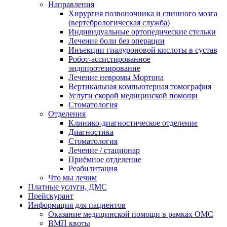
Направления
Хирургия позвоночника и спинного мозга
(вертебрологическая служба)
Индивидуальные ортопедические стельки
Лечение боли без операции
Инъекции гиалуроновой кислоты в сустав
Робот-ассистированное
эндопротезирование
Лечение невромы Мортона
Вертикальная компьютерная томография
Услуги скорой медицинской помощи
Стоматология
Отделения
Клинико-диагностическое отделение
Диагностика
Стоматология
Лечение / стационар
Приёмное отделение
Реабилитация
Что мы лечим
Платные услуги, ДМС
Прейскурант
Информация для пациентов
Оказание медицинской помощи в рамках ОМС
ВМП квоты