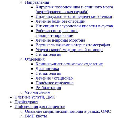
Направления
Хирургия позвоночника и спинного мозга
(вертебрологическая служба)
Индивидуальные ортопедические стельки
Лечение боли без операции
Инъекции гиалуроновой кислоты в сустав
Робот-ассистированное
эндопротезирование
Лечение невромы Мортона
Вертикальная компьютерная томография
Услуги скорой медицинской помощи
Стоматология
Отделения
Клинико-диагностическое отделение
Диагностика
Стоматология
Лечение / стационар
Приёмное отделение
Реабилитация
Что мы лечим
Платные услуги, ДМС
Прейскурант
Информация для пациентов
Оказание медицинской помощи в рамках ОМС
ВМП квоты